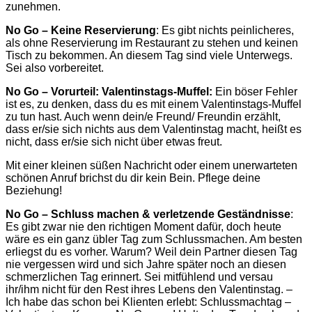
zunehmen.
No Go – Keine Reservierung
: Es gibt nichts peinlicheres,
als ohne Reservierung im Restaurant zu stehen und keinen
Tisch zu bekommen. An diesem Tag sind viele Unterwegs.
Sei also vorbereitet.
No Go –
Vorurteil: Valentinstags-Muffel:
Ein böser Fehler
ist es, zu denken, dass du es mit einem Valentinstags-Muffel
zu tun hast. Auch wenn dein/e Freund/ Freundin erzählt,
dass er/sie sich nichts aus dem Valentinstag macht, heißt es
nicht, dass er/sie sich nicht über etwas freut.
Mit einer kleinen süßen Nachricht oder einem unerwarteten
schönen Anruf brichst du dir kein Bein. Pflege deine
Beziehung!
No Go –
Schluss machen & verletzende Geständnisse
:
Es gibt zwar nie den richtigen Moment dafür, doch heute
wäre es ein ganz übler Tag zum Schlussmachen. Am besten
erliegst du es vorher. Warum? Weil dein Partner diesen Tag
nie vergessen wird und sich Jahre später noch an diesen
schmerzlichen Tag erinnert. Sei mitfühlend und versau
ihr/ihm nicht für den Rest ihres Lebens den Valentinstag. –
Ich habe das schon bei Klienten erlebt: Schlussmachtag –