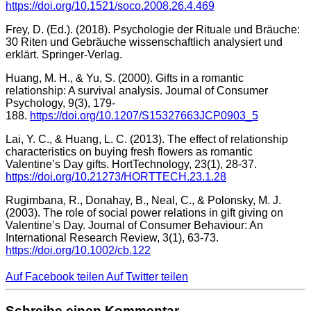
https://doi.org/10.1521/soco.2008.26.4.469
Frey, D. (Ed.). (2018). Psychologie der Rituale und Bräuche:
30 Riten und Gebräuche wissenschaftlich analysiert und
erklärt. Springer-Verlag.
Huang, M. H., & Yu, S. (2000). Gifts in a romantic
relationship: A survival analysis. Journal of Consumer
Psychology, 9(3), 179-
188.
https://doi.org/10.1207/S15327663JCP0903_5
Lai, Y. C., & Huang, L. C. (2013). The effect of relationship
characteristics on buying fresh flowers as romantic
Valentine’s Day gifts. HortTechnology, 23(1), 28-37.
https://doi.org/10.21273/HORTTECH.23.1.28
Rugimbana, R., Donahay, B., Neal, C., & Polonsky, M. J.
(2003). The role of social power relations in gift giving on
Valentine’s Day. Journal of Consumer Behaviour: An
International Research Review, 3(1), 63-73.
https://doi.org/10.1002/cb.122
Auf Facebook teilen
Auf Twitter teilen
Schreibe einen Kommentar