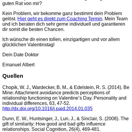
guten Rat von mir?
Kein Problem, wir bekomme ganz bestimmt dein Problem
gelöst.
Hier geht es direkt zum Coaching Termin
. Mein Team
und ich beraten dich sehr gerne individuell und garantieren
dir somit die besten Chancen.
Ich wünsche dir einen tollen, einzigartigen und vor allem
glücklichen Valentinstag!
Dein Date Doktor
Emanuel Albert
Quellen
Chopik, W. J., Wardecker, B. M., & Edelstein, R. S. (2014). Be
Mine: Attachment avoidance predicts perceptions of
relationship functioning on Valentine’s Day. Personality and
individual differences, 63, 47-52.
http://dx.doi.org/10.1016/j.paid.2014.01.035
Dunn, E. W., Huntsinger, J., Lun, J., & Sinclair, S. (2008). The
gift of similarity: How good and bad gifts influence
relationships. Social Cognition, 26(4), 469-481.