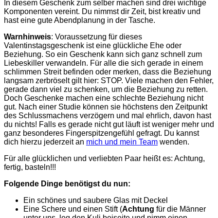
In diesem Geschenk zum selber machen sind
drei wichtige
Komponenten vereint. Du nimmst dir Zeit, bist kreativ und
hast eine gute Abendplanung in der Tasche.
Warnhinweis
: Voraussetzung für dieses
Valentinstagsgeschenk ist eine glückliche Ehe oder
Beziehung. So ein Geschenk kann sich ganz schnell zum
Liebeskiller verwandeln. Für alle die sich gerade in einem
schlimmen Streit befinden oder merken, dass die Beziehung
langsam zerbröselt gilt hier: STOP. Viele machen den Fehler,
gerade dann viel zu schenken, um die Beziehung zu retten.
Doch Geschenke machen eine schlechte Beziehung nicht
gut. Nach einer Studie können sie höchstens den Zeitpunkt
des Schlussmachens verzögern und mal ehrlich, davon hast
du nichts! Falls es gerade nicht gut läuft ist weniger mehr und
ganz besonderes Fingerspitzengefühl gefragt. Du kannst
dich hierzu jederzeit an
mich und mein Team
wenden.
Für alle glücklichen und verliebten Paar heißt es: Achtung,
fertig, basteln!!!
Folgende Dinge benötigst du nun:
Ein schönes und saubere Glas mit Deckel
Eine Schere und einen Stift (
Achtung
für die Männer
unter uns, leg den Kuli beiseite und nimm einen