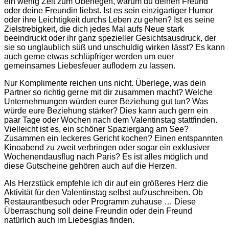
ein wenig Zeit zum Überlegen, warum du deinen Freund
oder deine Freundin liebst. Ist es sein einzigartiger Humor
oder ihre Leichtigkeit durchs Leben zu gehen? Ist es seine
Zielstrebigkeit, die dich jedes Mal aufs Neue stark
beeindruckt oder ihr ganz spezieller Gesichtsausdruck, der
sie so unglaublich süß und unschuldig wirken lässt? Es kann
auch gerne etwas schlüpfriger werden um euer
gemeinsames Liebesfeuer auflodern zu lassen.
Nur Komplimente reichen uns nicht. Überlege, was dein
Partner so richtig gerne mit dir zusammen macht? Welche
Unternehmungen würden eurer Beziehung gut tun? Was
würde eure Beziehung stärker? Dies kann auch gern ein
paar Tage oder Wochen nach dem Valentinstag stattfinden.
Vielleicht ist es, ein schöner Spaziergang am See?
Zusammen ein leckeres Gericht kochen? Einen entspannten
Kinoabend zu zweit verbringen oder sogar ein exklusiver
Wochenendausflug nach Paris? Es ist alles möglich und
diese Gutscheine gehören auch auf die Herzen.
Als
Herzstück empfehle ich dir auf ein größeres Herz die
Aktivität für den Valentinstag selbst aufzuschreiben. Ob
Restaurantbesuch oder Programm zuhause … Diese
Überraschung soll deine Freundin oder dein Freund
natürlich auch im Liebesglas finden.