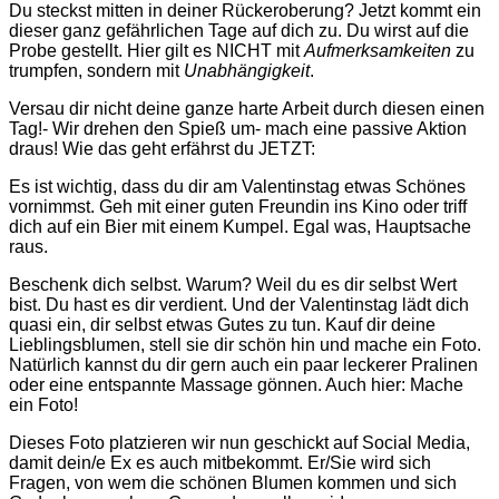
Du steckst mitten in deiner Rückeroberung? Jetzt kommt ein
dieser ganz gefährlichen Tage auf dich zu. Du wirst auf die
Probe gestellt.
Hier gilt es NICHT mit
Aufmerksamkeiten
zu
trumpfen, sondern mit
Unabhängigkeit
.
Versau dir nicht deine ganze harte Arbeit durch diesen einen
Tag!- Wir drehen den Spieß um- mach eine passive Aktion
draus! Wie das geht erfährst du JETZT:
Es ist wichtig, dass du dir am Valentinstag etwas Schönes
vornimmst. Geh mit einer guten Freundin ins Kino oder triff
dich auf ein Bier mit einem Kumpel. Egal was, Hauptsache
raus.
Beschenk dich selbst. Warum? Weil du es dir selbst Wert
bist. Du hast es dir verdient. Und der Valentinstag lädt dich
quasi ein, dir selbst etwas Gutes zu tun. Kauf dir deine
Lieblingsblumen, stell sie dir schön hin und mache ein Foto.
Natürlich kannst du dir gern auch ein paar leckerer Pralinen
oder eine entspannte Massage gönnen. Auch hier: Mache
ein Foto!
Dieses Foto platzieren wir nun geschickt auf Social Media,
damit dein/e Ex es auch mitbekommt. Er/Sie wird sich
Fragen, von wem die schönen Blumen kommen und sich