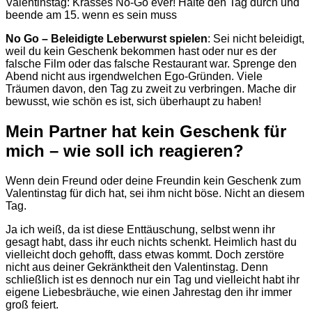
Valentinstag: Krasses No-Go ever! Halte den Tag durch und
beende am 15. wenn es sein muss
No Go –
Beleidigte Leberwurst spielen
: Sei nicht beleidigt,
weil du kein Geschenk bekommen hast oder nur es der
falsche Film oder das falsche Restaurant war. Sprenge den
Abend nicht aus irgendwelchen Ego-Gründen. Viele
Träumen davon, den Tag zu zweit zu verbringen. Mache dir
bewusst, wie schön es ist, sich überhaupt zu haben!
Mein Partner hat kein Geschenk für
mich – wie soll ich reagieren?
Wenn dein Freund oder deine Freundin kein Geschenk zum
Valentinstag für dich hat, sei ihm nicht böse. Nicht an diesem
Tag.
Ja ich weiß, da ist diese Enttäuschung, selbst wenn ihr
gesagt habt, dass ihr euch nichts schenkt. Heimlich hast du
vielleicht doch gehofft, dass etwas kommt. Doch zerstöre
nicht aus deiner Gekränktheit den Valentinstag. Denn
schließlich ist es dennoch nur ein Tag und vielleicht habt ihr
eigene Liebesbräuche, wie einen Jahrestag den ihr immer
groß feiert.