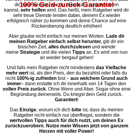
100% Geld-zurück-Garantie!
dir mein Wissen, wie du deinen Ex zurückerobern
kannst,
sehr helfen
wird. Das heißt, mein Ratgeber wird dir
sehr treue Dienste leisten dabei, deinem Ex wieder
erfolgreich näher zu kommen und deine Chance auf eine
Rückeroberung deutlich erhöhen!
Aber glaube nicht einfach nur meinen Worten.
Lade dir
meinen Ratgeber einfach selbst herunter,
gib dir ein
bisschen Zeit,
alles durchzulesen
und wende
meine
Strategie
und die vielen
Tipps
an. Es wird von nun
an wieder bergauf gehen!
Und falls mein Ratgeber nicht mindestens
das Vielfache
mehr wert
ist, als den Preis, den du bezahlst oder falls du
nicht
100%-ig zufrieden
bist –
aus welchem Grund auch
immer
– dann erstatte ich dir innerhalb von 14 Tagen den
vollen Preis zurück
. Ohne Wenn und Aber. Sogar ohne eine
Begründung deinerseits. Du kriegst dein Geld zurück.
Garantiert
!
Das
Einzige
, worum ich dich
bitte
ist, dass du meinen
Ratgeber nicht einfach nur überfliegst, sondern die
wertvollen Tipps auch für dich nutzt, um deinen Ex
zurückzuerobern.
Nutze mein Wissen jetzt von ganzem
Herzen mit voller Power!