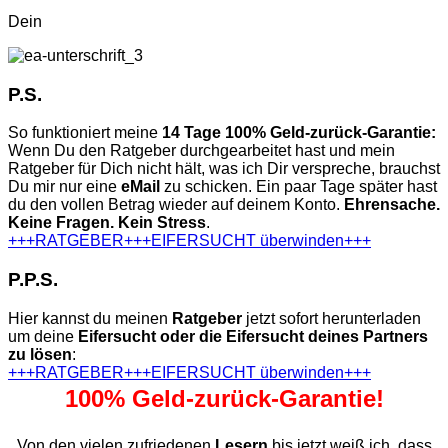
Dein
P.S.
So funktioniert meine
14 Tage 100% Geld-zurück-Garantie:
Wenn Du den Ratgeber durchgearbeitet hast und mein
Ratgeber für Dich nicht hält, was ich Dir verspreche, brauchst
Du mir nur eine
eMail
zu schicken. Ein paar Tage später hast
du den vollen Betrag wieder auf deinem Konto.
Ehrensache.
Keine Fragen. Kein Stress
.
+++RATGEBER+++EIFERSUCHT überwinden+++
P.P.S.
Hier kannst du meinen
Ratgeber
jetzt sofort herunterladen
um deine
Eifersucht oder die Eifersucht deines Partners
zu lösen
:
+++RATGEBER+++EIFERSUCHT überwinden+++
100% Geld-zurück-Garantie!
Von den vielen zufriedenen
Lesern
bis jetzt weiß ich, dass