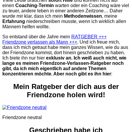
Viele Leute brauchen
sofort Hilfe
und können nicht auf
einen
Coaching-Termin
warten oder ein Coaching wäre viel
zu teuer, andere leben in einer anderen Zeitzone… Daher
wurde mir klar, dass ich mein
Methodenwissen
, meine
Erfahrung
niederschreiben musste, wenn ich wirklich allen
Männern helfen wollte.
So entstand über die Jahre mein
RATGEBER +++
Friendzone verlassen als Mann +++
. Und ich freue mich,
dass ich mich getraut habe mein ganzes Wissen, wie du aus
der Friendzone kommst, dort hinein geschrieben zu haben.
Ich biete ihn nur hier
exklusiv an. Ich weiß auch nicht, wie
lange es meinen Friendzone-Verlassen-Ratgeber noch
gibt, da ich mich eigentlich auf andere Themen
konzentrieren möchte. Aber noch gibt es ihn hier
:
Mein Ratgeber der dich aus der
Friendzone holen wird!
Friendzone neutral
Geschrieben habe ich