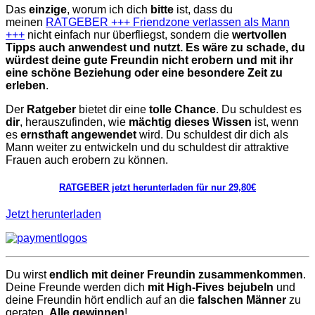
Das
einzige
, worum ich dich
bitte
ist, dass du
meinen
RATGEBER +++ Friendzone verlassen als Mann
+++
nicht einfach nur überfliegst, sondern die
wertvollen
Tipps auch anwendest und nutzt. Es wäre zu schade, du
würdest deine gute Freundin nicht erobern und mit ihr
eine schöne Beziehung oder eine besondere Zeit zu
erleben
.
Der
Ratgeber
bietet dir eine
tolle Chance
. Du schuldest es
dir
, herauszufinden, wie
mächtig dieses Wissen
ist, wenn
es
ernsthaft angewendet
wird. Du schuldest dir dich als
Mann weiter zu entwickeln und du schuldest dir attraktive
Frauen auch erobern zu können.
RATGEBER jetzt herunterladen für nur 29,80€
Jetzt herunterladen
Du wirst
endlich mit deiner Freundin zusammenkommen
.
Deine Freunde werden dich
mit High-Fives bejubeln
und
deine Freundin hört endlich auf an die
falschen Männer
zu
geraten.
Alle gewinnen
!