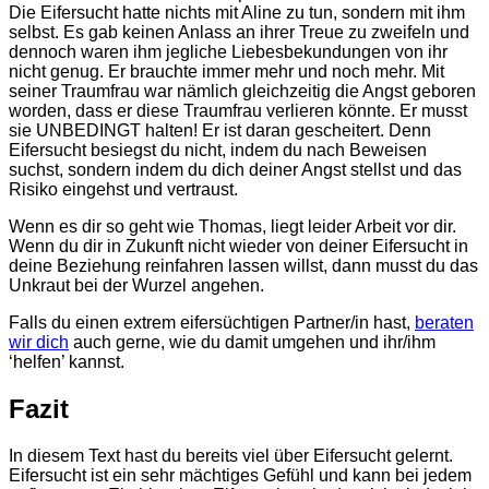
Die Eifersucht hatte nichts mit Aline zu tun, sondern mit ihm
selbst. Es gab keinen Anlass an ihrer Treue zu zweifeln und
dennoch waren ihm jegliche Liebesbekundungen von ihr
nicht genug. Er brauchte immer mehr und noch mehr. Mit
seiner Traumfrau war nämlich gleichzeitig die Angst geboren
worden, dass er diese Traumfrau verlieren könnte. Er musst
sie UNBEDINGT halten! Er ist daran gescheitert. Denn
Eifersucht besiegst du nicht, indem du nach Beweisen
suchst, sondern indem du dich deiner Angst stellst und das
Risiko eingehst und vertraust.
Wenn es dir so geht wie Thomas, liegt leider Arbeit vor dir.
Wenn du dir in Zukunft nicht wieder von deiner Eifersucht in
deine Beziehung reinfahren lassen willst, dann musst du das
Unkraut bei der Wurzel angehen.
Falls du einen extrem eifersüchtigen Partner/in hast,
beraten
wir dich
auch gerne, wie du damit umgehen und ihr/ihm
‘helfen’ kannst.
Fazit
In diesem Text hast du bereits viel über Eifersucht gelernt.
Eifersucht ist ein sehr mächtiges Gefühl und kann bei jedem