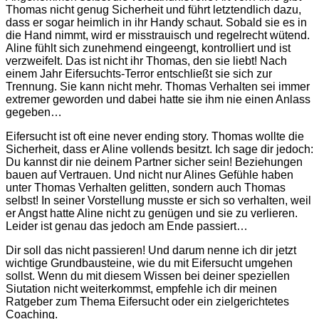
Thomas nicht genug Sicherheit und führt letztendlich dazu,
dass er sogar heimlich in ihr Handy schaut. Sobald sie es in
die Hand nimmt, wird er misstrauisch und regelrecht wütend.
Aline fühlt sich zunehmend eingeengt, kontrolliert und ist
verzweifelt. Das ist nicht ihr Thomas, den sie liebt! Nach
einem Jahr Eifersuchts-Terror entschließt sie sich zur
Trennung. Sie kann nicht mehr. Thomas Verhalten sei immer
extremer geworden und dabei hatte sie ihm nie einen Anlass
gegeben…
Eifersucht ist oft eine never ending story. Thomas wollte die
Sicherheit, dass er Aline vollends besitzt. Ich sage dir jedoch:
Du kannst dir nie deinem Partner sicher sein! Beziehungen
bauen auf Vertrauen. Und nicht nur Alines Gefühle haben
unter Thomas Verhalten gelitten, sondern auch Thomas
selbst! In seiner Vorstellung musste er sich so verhalten, weil
er Angst hatte Aline nicht zu genügen und sie zu verlieren.
Leider ist genau das jedoch am Ende passiert…
Dir soll das nicht passieren! Und darum nenne ich dir jetzt
wichtige Grundbausteine, wie du mit Eifersucht umgehen
sollst. Wenn du mit diesem Wissen bei deiner speziellen
Siutation nicht weiterkommst, empfehle ich dir meinen
Ratgeber zum Thema Eifersucht oder ein zielgerichtetes
Coaching.