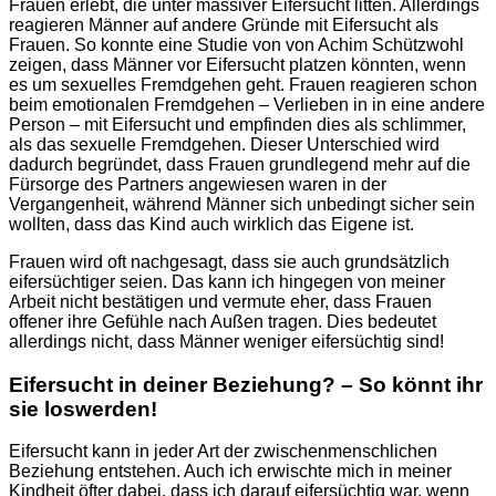
Frauen erlebt, die unter massiver Eifersucht litten. Allerdings
reagieren Männer auf andere Gründe mit Eifersucht als
Frauen. So konnte eine Studie von von Achim Schützwohl
zeigen, dass Männer vor Eifersucht platzen könnten, wenn
es um sexuelles Fremdgehen geht. Frauen reagieren schon
beim emotionalen Fremdgehen – Verlieben in in eine andere
Person – mit Eifersucht und empfinden dies als schlimmer,
als das sexuelle Fremdgehen. Dieser Unterschied wird
dadurch begründet, dass Frauen grundlegend mehr auf die
Fürsorge des Partners angewiesen waren in der
Vergangenheit, während Männer sich unbedingt sicher sein
wollten, dass das Kind auch wirklich das Eigene ist.
Frauen wird oft nachgesagt, dass sie auch grundsätzlich
eifersüchtiger seien. Das kann ich hingegen von meiner
Arbeit nicht bestätigen und vermute eher, dass Frauen
offener ihre Gefühle nach Außen tragen. Dies bedeutet
allerdings nicht, dass Männer weniger eifersüchtig sind!
Eifersucht in deiner Beziehung? – So könnt ihr
sie loswerden!
Eifersucht kann in jeder Art der zwischenmenschlichen
Beziehung entstehen. Auch ich erwischte mich in meiner
Kindheit öfter dabei, dass ich darauf eifersüchtig war, wenn