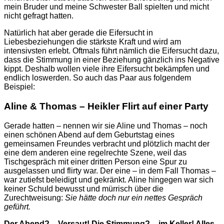
mein Bruder und meine Schwester Ball spielten und micht
nicht gefragt hatten.
Natürlich hat aber gerade die Eifersucht in
Liebesbeziehungen die stärkste Kraft und wird am
intensivsten erlebt. Oftmals führt nämlich die Eifersucht dazu,
dass die Stimmung in einer Beziehung gänzlich ins Negative
kippt. Deshalb wollen viele ihre Eifersucht bekämpfen und
endlich loswerden. So auch das Paar aus folgendem
Beispiel:
Aline & Thomas – Heikler Flirt auf einer Party
Gerade hatten – nennen wir sie Aline und Thomas – noch
einen schönen Abend auf dem Geburtstag eines
gemeinsamen Freundes verbracht und plötzlich macht der
eine dem anderen eine regelrechte Szene, weil das
Tischgespräch mit einer dritten Person eine Spur zu
ausgelassen und flirty war. Der eine – in dem Fall Thomas –
war zutiefst beleidigt und gekränkt. Aline hingegen war sich
keiner Schuld bewusst und mürrisch über die
Zurechtweisung:
Sie hätte doch nur ein nettes Gespräch
geführt.
Der Abend? – Versaut! Die Stimmung? – im Keller! Alles