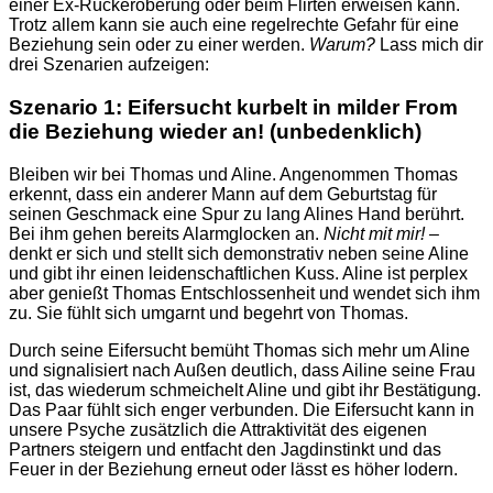
einer
Ex-Rückeroberung oder beim Flirten
erweisen kann.
Trotz allem kann sie auch eine regelrechte Gefahr für eine
Beziehung sein oder zu einer werden.
Warum?
Lass mich dir
drei Szenarien aufzeigen:
Szenario 1: Eifersucht kurbelt in milder From
die Beziehung wieder an! (unbedenklich)
Bleiben wir bei Thomas und Aline. Angenommen Thomas
erkennt, dass ein anderer Mann auf dem Geburtstag für
seinen Geschmack eine Spur zu lang Alines Hand berührt.
Bei ihm gehen bereits Alarmglocken an.
Nicht mit mir!
–
denkt er sich und stellt sich demonstrativ neben seine Aline
und gibt ihr einen leidenschaftlichen Kuss. Aline ist perplex
aber genießt Thomas Entschlossenheit und wendet sich ihm
zu. Sie fühlt sich umgarnt und begehrt von Thomas.
Durch seine Eifersucht bemüht Thomas sich mehr um Aline
und signalisiert nach Außen deutlich, dass Ailine seine Frau
ist, das wiederum schmeichelt Aline und gibt ihr Bestätigung.
Das Paar fühlt sich enger verbunden. Die Eifersucht kann in
unsere Psyche zusätzlich die Attraktivität des eigenen
Partners steigern und entfacht den Jagdinstinkt und das
Feuer in der Beziehung erneut oder lässt es höher lodern.