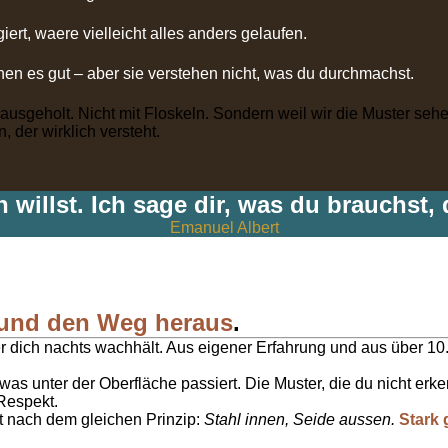
iert, waere vielleicht alles anders gelaufen.
n es gut – aber sie verstehen nicht, was du durchmachst.
sgeholt. Nicht mit Floskeln. Sondern weil wir die Muster sehe
, der wirklich versteht.
n willst. Ich sage dir, was du brauchst,
Emanuel Albert
und den Weg heraus
.
er dich nachts wachhält. Aus eigener Erfahrung und aus über 1
, was unter der Oberfläche passiert. Die Muster, die du nicht e
 Respekt.
t nach dem gleichen Prinzip:
Stahl innen, Seide aussen.
Stark 