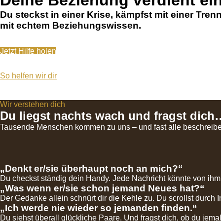
Deine Beziehung verdient ei
Du steckst in einer Krise, kämpfst mit einer Tren
mit echtem Beziehungswissen.
Jetzt Hilfe holen
So helfen wir dir
Wir verstehen dich
Du liegst nachts wach und fragst dich
Tausende Menschen kommen zu uns – und fast alle beschreiben d
„Denkt er/sie überhaupt noch an mich?“
Du checkst ständig dein Handy. Jede Nachricht könnte von ihm 
„Was wenn er/sie schon jemand Neues hat?“
Der Gedanke allein schnürt dir die Kehle zu. Du scrollst durch
„Ich werde nie wieder so jemanden finden.“
Du siehst überall glückliche Paare. Und fragst dich, ob du jemal