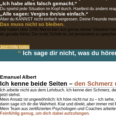
„Ich habe alles falsch gemacht.“
Du spielst jede Situation im Kopf durch. Haettest du anders reag
„Alle sagen: Vergiss ihn/sie einfach.“
Aber du KANNST nicht einfach vergessen. Deine Freunde meine
Das muss nicht so bleiben.
Wir haben über 1000 Menschen aus genau dieser Situation herau
du gerade fühlst. Der erste Schritt ist, mit jemandem zu sprechen
Jetzt Hilfe holen
“
Ich sage dir nicht, was du höre
Emanuel Albert
Ich kenne beide Seiten –
den Schmerz 
Ich arbeite nicht aus dem Lehrbuch. Ich kenne den Schmerz, d
jetzt stehst.
Mein Ansatz ist ungewöhnlich: Ich höre nicht nur zu – ich sehe
dann sage ich dir die Wahrheit. Klar und direkt, aber immer mit
Mein Team aus zertifizierten Psychologen und Coaches arbeite
Feinfühlig genug, um dich dabei aufzufangen.