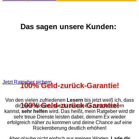
Das sagen unsere Kunden:
Jetzt Ratgeber sichern
100% Geld-zurück-Garantie!
Von den vielen zufriedenen
Lesern
bis jetzt weiß ich, dass
100% Geld-zurück-Garantie!
dir mein Wissen, wie du deinen Ex zurückerobern
kannst,
sehr helfen
wird. Das heißt, mein Ratgeber wird dir
sehr treue Dienste leisten dabei, deinem Ex wieder
erfolgreich näher zu kommen und deine Chance auf eine
Rückeroberung deutlich erhöhen!
Aber glaube nicht einfach nur meinen Worten.
Lade dir