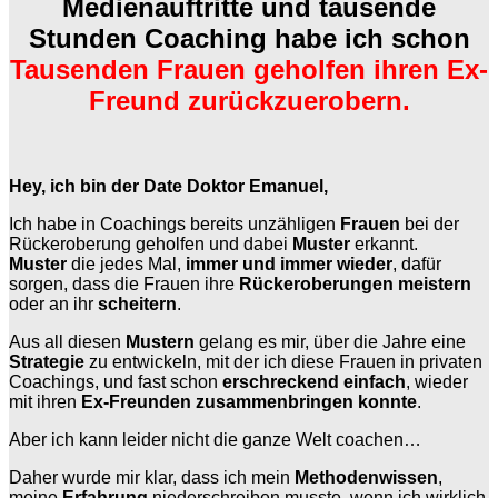
Medienauftritte und tausende
Stunden Coaching habe ich schon
Tausenden Frauen geholfen ihren Ex-
Freund zurückzuerobern.
Hey, ich bin der Date Doktor Emanuel,
Ich habe in Coachings bereits unzähligen
Frauen
bei der
Rückeroberung geholfen und dabei
Muster
erkannt.
Muster
die jedes Mal,
immer und immer wieder
, dafür
sorgen, dass die Frauen ihre
Rückeroberungen meistern
oder an ihr
scheitern
.
Aus all diesen
Mustern
gelang es mir, über die Jahre eine
Strategie
zu entwickeln, mit der ich diese Frauen in privaten
Coachings, und fast schon
erschreckend einfach
, wieder
mit ihren
Ex-Freunden zusammenbringen konnte
.
Aber ich kann leider nicht die ganze Welt coachen…
Daher wurde mir klar, dass ich mein
Methodenwissen
,
meine
Erfahrung
niederschreiben musste, wenn ich wirklich