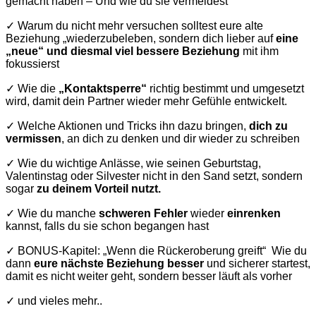
gemacht haben – Und wie du sie vermeidest
✓ Warum du nicht mehr versuchen solltest eure alte
Beziehung „wiederzubeleben, sondern dich lieber auf
eine
„neue“ und diesmal viel bessere Beziehung
mit ihm
fokussierst
✓ Wie die
„Kontaktsperre“
richtig bestimmt und umgesetzt
wird, damit dein Partner wieder mehr Gefühle entwickelt.
✓ Welche Aktionen und Tricks ihn dazu bringen,
dich zu
vermissen
, an dich zu denken und dir wieder zu schreiben
✓ Wie du wichtige Anlässe, wie seinen Geburtstag,
Valentinstag oder Silvester nicht in den Sand setzt, sondern
sogar
zu deinem Vorteil nutzt.
✓ Wie du manche
schweren Fehler
wieder
einrenken
kannst, falls du sie schon begangen hast
✓ BONUS-Kapitel: „Wenn die Rückeroberung greift“ Wie du
dann
eure nächste Beziehung besser
und sicherer startest,
damit es nicht weiter geht, sondern besser läuft als vorher
✓ und vieles mehr..