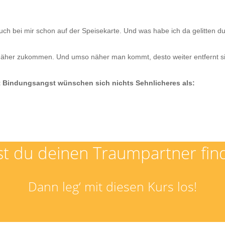
h bei mir schon auf der Speisekarte. Und was habe ich da gelitten d
näher zukommen. Und umso näher man kommt, desto weiter entfernt si
 Bindungsangst wünschen sich nichts Sehnlicheres als:
lst du deinen Traumpartner fin
Dann leg‘ mit diesen Kurs los!