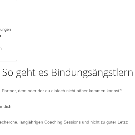
usstsein stärken
Traumpartner finden
usstsein stärken
Partner finden und festh
hungen
 Selbstbewusstsein-Artikel
Wo finde ich einen Partn
r
> Weitere Traumpartner-f
n
r loslassen
Flirten
en
So
geht
es
Bindungsängstler
n
Ex-loslassen-Artikel
Der perfekte Flirt
Online-Dating meistern
en Partner, dem oder der du einfach nicht näher kommen kannst?
> Weitere Flirten & Dating
r dich.
cherche, langjährigen Coaching Sessions und nicht zu guter Letzt: