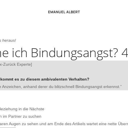
Emanuel
s
heraus
!
Friendzone
ne
ich
Bindungsangst
? 
nstimmen & Erfahrungen
Strategie
Friendzone verlassen
te & Presse
x-Zurück Experte]
r)
in zurück
Friendzone Test – Anzei
 zurück
> Weitere Friendzone-ver
kommt
es
zu
diesem
ambivalenten
Verhalten
?
Ex-Zurück-Artikel
e
Anzeichen
,
anhand
derer
du
blitzschnell
Bindungsangst
erkennst
.”
Bindungsangst
Wohnung
 retten
Wie erkenne ich Bindung
eziehung in die Nächste
 retten mit 5 Tipps
Die 4 Typen von Bindung
rn im Partner zu suchen
 Beziehung-retten-Artikel
> Weitere Bindungsangst-
klaren Augen zu sehen und am Ende des Artikels wartet eine nette Über