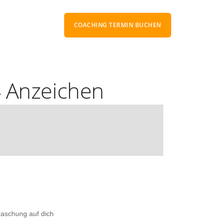
COACHING TERMIN BUCHEN
Toxische Beziehung
4
Anzeichen
Toxische Beziehung Test
chen erkennen
> Weitere Toxische-Beziehung-Artikel
lassen-Artikel
Narzissmus
Anzeichen von Narzissmus
sangst?
Was ist Narzissmus?
sangst
> Weitere Narzissmus-Artikel
Artikel
raschung auf dich
Eifersucht