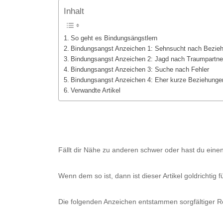
Eifersucht überwinden
Inhalt
Selbstbew
Toxische/ Ex Partner loslassen
So geht es Bindungsängstlern
Selbstbew
Texten wie Profis beim Online-Dating!
Bindungsangst Anzeichen 1: Sehnsucht nach Bezie
> Weitere
NEU: Der Weg zu deinem Lebensglück
Bindungsangst Anzeichen 2: Jagd nach Traumpartne
Bindungsangst Anzeichen 3: Suche nach Fehler
Bindungsangst Anzeichen 4: Eher kurze Beziehunge
Ex-Partne
Verwandte Artikel
Ex loslass
> Weitere 
Fällt dir Nähe zu anderen schwer oder hast du ein
Wenn dem so ist, dann ist dieser Artikel goldrichtig fü
Die folgenden Anzeichen entstammen sorgfältiger Re