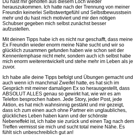
Du hast mir geholfen aus diesem Loch wieder
herauszukommen. Ich hatte nach der Trennung von meiner
Freundin keinerlei Selbstwertgefühl und Selbstbewusstsein
mehr und du hast mich motiviert und mir den nötigen
Schubser gegeben mich selbst zunächst besser
aufzustellen.
Mit deinen Tipps habe ich es nicht nur geschafft, dass meine
Ex Freundin wieder enorm meine Nähe sucht und wir so
glücklich zusammen gefunden haben wie schon seit der
Kennenlernphase nicht mehr, sondern auch ich selbst habe
mich enorm weiterentwickelt und stehe mehr im Leben als je
zuvor.
Ich habe alle deine Tipps befolgt und Übungen gemacht und
auch wenn ich manchmal Zweifel hatte, es hat sich im
Gespräch mit meiner damaligen Ex so herausgestellt, dass
ABSOLUT ALLES genau so gewirkt hat, wie wir es am
Telefon besprochen haben. Jede Story, jeder Post, jede
Aktion, es hat mich wahnsinnig gestärkt und mir gezeigt,
dass ich zum einen auch ohne Partner ein unglaubliches,
glückliches Leben haben kann und der schönste
Nebeneffekt ist, ich habe sie zurück und einen Tag nach dem
Treffen vermisst sie mich und sucht total meine Nähe. Es
fühlt sich unbeschreiblich gut an!