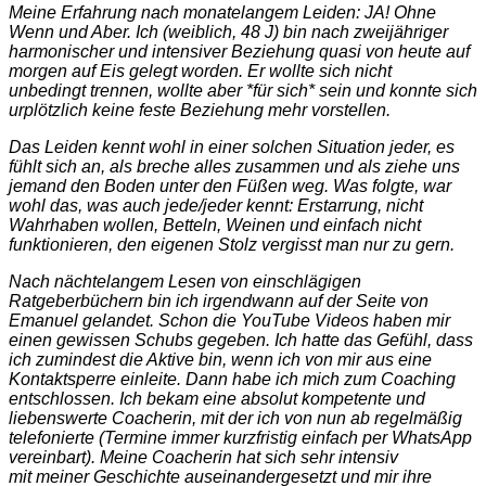
Meine Erfahrung nach monatelangem Leiden: JA! Ohne
Wenn und Aber. Ich (weiblich, 48 J) bin nach zweijähriger
harmonischer und intensiver Beziehung quasi von heute auf
morgen auf Eis gelegt worden. Er wollte sich nicht
unbedingt trennen, wollte aber *für sich* sein und konnte sich
urplötzlich keine feste Beziehung mehr vorstellen.
Das Leiden kennt wohl in einer solchen Situation jeder, es
fühlt sich an, als breche alles zusammen und als ziehe uns
jemand den Boden unter den Füßen weg. Was folgte, war
wohl das, was auch jede/jeder kennt: Erstarrung, nicht
Wahrhaben wollen, Betteln, Weinen und einfach nicht
funktionieren, den eigenen Stolz vergisst man nur zu gern.
Nach nächtelangem Lesen von einschlägigen
Ratgeberbüchern bin ich irgendwann auf der Seite von
Emanuel gelandet. Schon die YouTube Videos haben mir
einen gewissen Schubs gegeben. Ich hatte das Gefühl, dass
ich zumindest die Aktive bin, wenn ich von mir aus eine
Kontaktsperre einleite. Dann habe ich mich zum Coaching
entschlossen. Ich bekam eine absolut kompetente und
liebenswerte Coacherin, mit der ich von nun ab regelmäßig
telefonierte (Termine immer kurzfristig einfach per WhatsApp
vereinbart). Meine Coacherin hat sich sehr intensiv
mit meiner Geschichte auseinandergesetzt und mir ihre