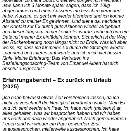
Motivation zu mehr Sport, Unternehmungen mit Freunden
usw. kann ich 3 Monate später sagen, dass ich 10kg
abgenommen und mein Äusseres ein bisschen verändert
habe. Kurzum, es geht mir wieder blendend und ich konnte
Abstand zu meiner Ex gewinnen. Und siehe da, nachdem
der Kontakt zur Ex durch gute Aktionen wieder aufgebaut
und dieser langsam immer konkreter wurde, habe ich nun ein
Date mit meiner Ex einfädeln können. Sicherlich ist der Weg
der Rückeroberung noch längst nicht zu Ende. Was ich aber
weiss, ist, dass ich für meine Ex durch die Strategie wieder
spannend und interessant wurde und ich mich viel besser
fühle. Meine Erfahrung: Das Vertrauen ins
Beziehungscoaching-Team von Emanuel Albert hat sich
absolut ausgezahlt.“
Erfahrungsbericht – Ex zurück im Urlaub
(2025)
„Ich habe bewusst etwas Zeit verstreichen lassen, da ich
nicht zu vorschnell die Neuigkeit verkünden wollte: Mein Ex
und ich sind wieder ein Paar. Ich habe mich (meistens) an
alles gehalten, was wir besprochen haben und wir haben
uns nach und nach wieder angenähert. Nach gemeinsamen
Ferien sind wir wieder ein Paar geworden. Erst
unausgesprochen, mittlerweile ausgesprochen. Ich halte