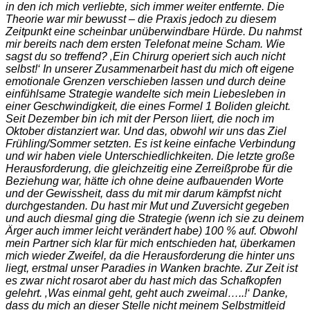
in den ich mich verliebte, sich immer weiter entfernte. Die
Theorie war mir bewusst – die Praxis jedoch zu diesem
Zeitpunkt eine scheinbar unüberwindbare Hürde. Du nahmst
mir bereits nach dem ersten Telefonat meine Scham. Wie
sagst du so treffend? ‚Ein Chirurg operiert sich auch nicht
selbst!‘ In unserer Zusammenarbeit hast du mich oft eigene
emotionale Grenzen verschieben lassen und durch deine
einfühlsame Strategie wandelte sich mein Liebesleben in
einer Geschwindigkeit, die eines Formel 1 Boliden gleicht.
Seit Dezember bin ich mit der Person liiert, die noch im
Oktober distanziert war. Und das, obwohl wir uns das Ziel
Frühling/Sommer setzten. Es ist keine einfache Verbindung
und wir haben viele Unterschiedlichkeiten. Die letzte große
Herausforderung, die gleichzeitig eine Zerreißprobe für die
Beziehung war, hätte ich ohne deine aufbauenden Worte
und der Gewissheit, dass du mit mir darum kämpfst nicht
durchgestanden. Du hast mir Mut und Zuversicht gegeben
und auch diesmal ging die Strategie (wenn ich sie zu deinem
Ärger auch immer leicht verändert habe) 100 % auf. Obwohl
mein Partner sich klar für mich entschieden hat, überkamen
mich wieder Zweifel, da die Herausforderung die hinter uns
liegt, erstmal unser Paradies in Wanken brachte. Zur Zeit ist
es zwar nicht rosarot aber du hast mich das Schafkopfen
gelehrt. ‚Was einmal geht, geht auch zweimal…..!‘ Danke,
dass du mich an dieser Stelle nicht meinem Selbstmitleid