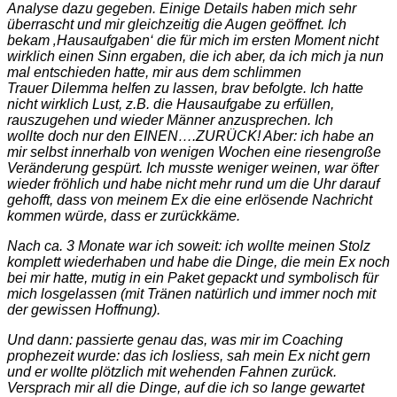
Analyse dazu gegeben. Einige Details haben mich sehr
überrascht und mir gleichzeitig die Augen geöffnet. Ich
bekam ‚Hausaufgaben‘ die für mich im ersten Moment nicht
wirklich einen Sinn ergaben, die ich aber, da ich mich ja nun
mal entschieden hatte, mir aus dem schlimmen
Trauer Dilemma helfen zu lassen, brav befolgte. Ich hatte
nicht wirklich Lust, z.B. die Hausaufgabe zu erfüllen,
rauszugehen und wieder Männer anzusprechen. Ich
wollte doch nur den EINEN….ZURÜCK! Aber: ich habe an
mir selbst innerhalb von wenigen Wochen eine riesengroße
Veränderung gespürt. Ich musste weniger weinen, war öfter
wieder fröhlich und habe nicht mehr rund um die Uhr darauf
gehofft, dass von meinem Ex die eine erlösende Nachricht
kommen würde, dass er zurückkäme.
Nach ca. 3 Monate war ich soweit: ich wollte meinen Stolz
komplett wiederhaben und habe die Dinge, die mein Ex noch
bei mir hatte, mutig in ein Paket gepackt und symbolisch für
mich losgelassen (mit Tränen natürlich und immer noch mit
der gewissen Hoffnung).
Und dann: passierte genau das, was mir im Coaching
prophezeit wurde: das ich losliess, sah mein Ex nicht gern
und er wollte plötzlich mit wehenden Fahnen zurück.
Versprach mir all die Dinge, auf die ich so lange gewartet