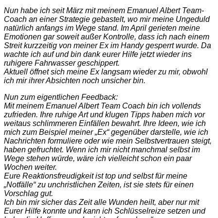
Nun habe ich seit März mit meinem Emanuel Albert Team-
Coach an einer Strategie gebastelt, wo mir meine Ungeduld
natürlich anfangs im Wege stand. Im April gerieten meine
Emotionen gar soweit außer Kontrolle, dass ich nach einem
Streit kurzzeitig von meiner Ex im Handy gesperrt wurde. Da
wachte ich auf und bin dank eurer Hilfe jetzt wieder ins
ruhigere Fahrwasser geschippert.
Aktuell öffnet sich meine Ex langsam wieder zu mir, obwohl
ich mir ihrer Absichten noch unsicher bin.
Nun zum eigentlichen Feedback:
Mit meinem Emanuel Albert Team Coach bin ich vollends
zufrieden. Ihre ruhige Art und klugen Tipps haben mich vor
weitaus schlimmeren Einfällen bewahrt. Ihre Ideen, wie ich
mich zum Beispiel meiner „Ex“ gegenüber darstelle, wie ich
Nachrichten formuliere oder wie mein Selbstvertrauen steigt,
haben gefruchtet. Wenn ich mir nicht manchmal selbst im
Wege stehen würde, wäre ich vielleicht schon ein paar
Wochen weiter.
Eure Reaktionsfreudigkeit ist top und selbst für meine
„Notfälle“ zu unchristlichen Zeiten, ist sie stets für einen
Vorschlag gut.
Ich bin mir sicher das Zeit alle Wunden heilt, aber nur mit
Eurer Hilfe konnte und kann ich Schlüsselreize setzen und