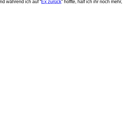
Und während ich auf “
Ex zurück
” hoffte, half ich ihr noch mehr,