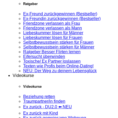
Ratgeber
Ex-Freund zurückgewinnen (Bestseller)
Ex-Freundin zurückgewinnen (Bestseller)
Friendzone verlassen als Frau
Friendzone verlassen als Mann
Liebeskummer lösen für Männer
Liebeskummer lösen für Frauen
Selbstbewusstsein stärken für Frauen
Selbstbewusstsein stärken für Männer
Ratgeber Besser Flirten lernen
Eifersucht überwinden
Toxische/ Ex Partner loslassen
Texten wie Profis beim Online-Dating!
NEU: Der Weg zu deinem Lebensglück
Videokurse
Videokurse
Beziehung retten
Traumpartner/in finden
Ex zurück - DU2.0 ⬅️ NEU
Ex zurück mit Kind
Ex zurück gemeinsame Wohnung