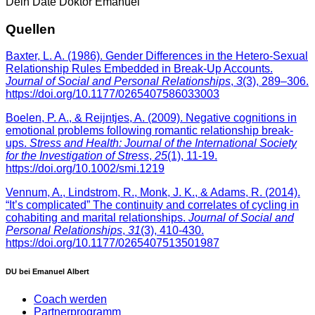
Dein Date Doktor Emanuel
Quellen
Baxter, L. A. (1986). Gender Differences in the Hetero-Sexual
Relationship Rules Embedded in Break-Up Accounts.
Journal of Social and Personal Relationships
,
3
(3), 289–306.
https://doi.org/10.1177/0265407586033003
Boelen, P. A., & Reijntjes, A. (2009). Negative cognitions in
emotional problems following romantic relationship break‐
ups.
Stress and Health: Journal of the International Society
for the Investigation of Stress
,
25
(1), 11-19.
https://doi.org/10.1002/smi.1219
Vennum, A., Lindstrom, R., Monk, J. K., & Adams, R. (2014).
“It’s complicated” The continuity and correlates of cycling in
cohabiting and marital relationships.
Journal of Social and
Personal Relationships
,
31
(3), 410-430.
https://doi.org/10.1177/0265407513501987
DU bei Emanuel Albert
Coach werden
Partnerprogramm