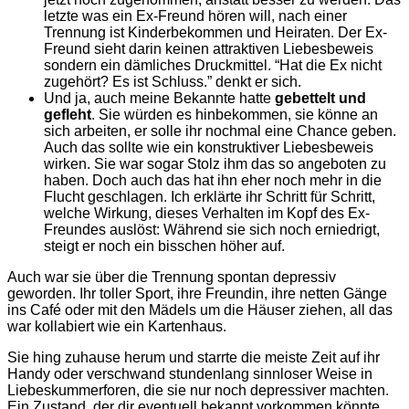
letzte was ein Ex-Freund hören will, nach einer
Trennung ist Kinderbekommen und Heiraten. Der Ex-
Freund sieht darin keinen attraktiven Liebesbeweis
sondern ein dämliches Druckmittel. “Hat die Ex nicht
zugehört? Es ist Schluss.” denkt er sich.
Und ja, auch meine Bekannte hatte
gebettelt und
gefleht
. Sie würden es hinbekommen, sie könne an
sich arbeiten, er solle ihr nochmal eine Chance geben.
Auch das sollte wie ein konstruktiver Liebesbeweis
wirken. Sie war sogar Stolz ihm das so angeboten zu
haben. Doch auch das hat ihn eher noch mehr in die
Flucht geschlagen. Ich erklärte ihr Schritt für Schritt,
welche Wirkung, dieses Verhalten im Kopf des Ex-
Freundes auslöst: Während sie sich noch erniedrigt,
steigt er noch ein bisschen höher auf.
Auch war sie über die Trennung spontan depressiv
geworden. Ihr toller Sport, ihre Freundin, ihre netten Gänge
ins Café oder mit den Mädels um die Häuser ziehen, all das
war kollabiert wie ein Kartenhaus.
Sie hing zuhause herum und starrte die meiste Zeit auf ihr
Handy oder verschwand stundenlang sinnloser Weise in
Liebeskummerforen, die sie nur noch depressiver machten.
Ein Zustand, der dir eventuell bekannt vorkommen könnte