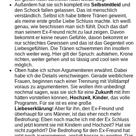
Außerdem hat sie sich komplett ins
Selbstmitleid
und
den Schock fallen gelassen. Das ist menschlich
verständlich. Selbst ich habe bittere Tränen geweint,
als meine erste große Liebe Schluss machte. Ich weiß
genau, wie beschissen man sich fühlt. Doch das darf
man seinem Ex-Freund nicht zu laut zeigen. Davon
bekommt er keine neuen Gefühle, davon bekommt er
nur schlechtes Gewissen und das ist das Gegenteil von
Liebesgefühlen. Die Tränen schwemmen ihn insofern
noch weiter weg. Hier gilt der Spruch: aufstehen, Krone
richten, weiter gehen und so lässig und cool sein wie
möglich.
Oben habe ich schon Argumentieren erwähnt. Dabei
habe ich die Details verschwiegen. Gerade weiblichere
Frauen, beginnen nach einer Trennung mit Volldampf
voraus zu argumentieren. Sie wollen ihm unbedingt
nochmal sagen, was sie sich für eine
Zukunft
mit ihm
hätten vorstellen können,
Hochzeit, Kinder
, das volle
Programm. Für sie ist es eine große
Liebeserklärung
!
Aber für ihn, den Ex-Freund und
überhaupt für uns Männer, ist das eher noch mehr
Bedrohung: Eben noch mache ich mit der Ex Schluss
und jetzt kommt sie mit Kindern und Hochzeit? Hat sie
nicht zugehört? Die Bedrohung für den Ex-Freund hat
jetzt noch zugenommen, anstatt besser zu werden. Das