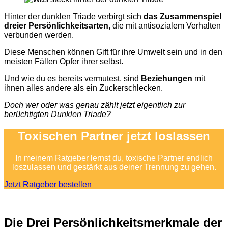
Hinter der dunklen Triade verbirgt sich
das Zusammenspiel
dreier Persönlichkeitsarten,
die mit antisozialem Verhalten
verbunden werden.
Diese Menschen können Gift für ihre Umwelt sein und in den
meisten Fällen Opfer ihrer selbst.
Und wie du es bereits vermutest, sind
Beziehungen
mit
ihnen alles andere als ein Zuckerschlecken.
Doch wer oder was genau zählt jetzt eigentlich zur
berüchtigten Dunklen Triade?
Toxischen Partner jetzt loslassen
In meinem Ratgeber lernst du, toxische Partner endlich
loszulassen und gestärkt aus deiner Trennung zu gehen.
Jetzt Ratgeber bestellen
Die Drei
Persönli
chkeits
merkmale
der