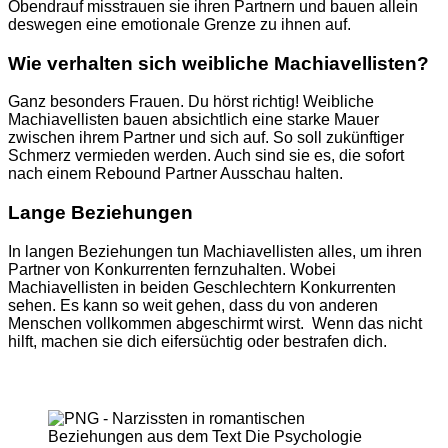
Obendrauf misstrauen sie ihren Partnern und bauen allein
deswegen eine emotionale Grenze zu ihnen auf.
Wie
verhalten
sich
weibliche
Machiavellisten
?
Ganz
besonders
Frauen
. Du
hörst
richtig
!
Weibliche
Machiavellisten
bauen
absichtlich
eine
s
tarke
Mauer
zwischen
ihrem
Partner
und
sich
auf. So
soll
zukünftiger
Schmerz
vermieden
werden
. Auch
sind
sie
es, die
sofort
nach
einem
Rebound Partner
A
usschau
halten
.
Lange
Beziehungen
In
langen
Beziehungen
tun
Machiavellisten
alles
, um
ihren
Partner von
Konkurrenten
fernzuhalten
.
Wobei
Machiavellisten
in
beiden
Geschlechtern
Konkurrenten
sehen
. Es
kann
so
weit
gehen
,
dass
du von
anderen
Menschen
vollkommen
abgeschirmt
wirst
. Wenn das
nicht
hilft
,
machen
sie
dich
eifersüchtig
oder
bestrafen
dich.
Narzissten
in
romantischen
Beziehungen