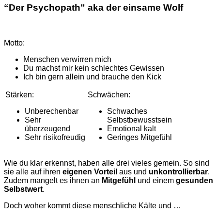
“Der
Psychopath
” aka der
einsame
Wolf
Motto:
Menschen verwirren mich
Du machst mir kein schlechtes Gewissen
Ich bin gern allein und brauche den Kick
Stärken:
Schwächen:
Unberechenbar
Schwaches
Sehr
Selbstbewusstsein
überzeugend
Emotional kalt
Sehr risikofreudig
Geringes Mitgefühl
Wie du klar erkennst, haben alle drei vieles gemein. So sind
sie alle auf ihren
eigenen Vorteil
aus und
unkontrollierbar
.
Zudem mangelt es ihnen an
Mitgefühl
und einem
gesunden
Selbstwert
.
Doch woher kommt diese menschliche Kälte und …