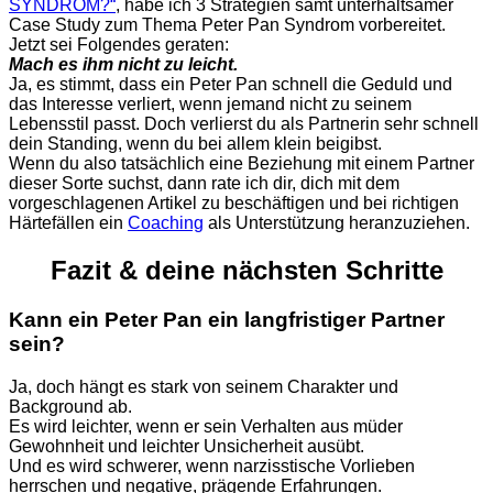
SYNDROM?
“
, habe ich 3 Strategien samt unterhaltsamer
Case Study zum Thema Peter Pan Syndrom vorbereitet.
Jetzt sei Folgendes geraten:
Mach es ihm nicht zu leicht.
Ja, es stimmt, dass ein Peter Pan schnell die Geduld und
das Interesse verliert, wenn jemand nicht zu seinem
Lebensstil passt. Doch verlierst du als Partnerin sehr schnell
dein Standing, wenn du bei allem klein beigibst.
Wenn du also tatsächlich eine Beziehung mit einem Partner
dieser Sorte suchst, dann rate ich dir, dich mit dem
vorgeschlagenen
Artikel
zu beschäftigen und bei richtigen
Härtefällen ein
Coaching
als Unterstützung heranzuziehen.
Fazit
&
deine
nächsten
Schritte
Kann
ein
Peter Pan
ein
langfristiger
Partner
sein?
Ja, doch hängt es stark von seinem Charakter und
Background ab.
Es wird leichter, wenn er sein Verhalten aus müder
Gewohnheit und leichter Unsicherheit ausübt.
Und es wird schwerer, wenn narzisstische Vorlieben
herrschen und negative, prägende Erfahrungen.