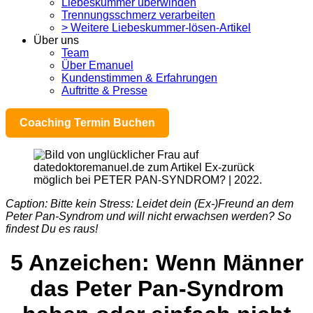
Liebeskummer überwinden
Trennungsschmerz verarbeiten
> Weitere Liebeskummer-lösen-Artikel
Über uns
Team
Über Emanuel
Kundenstimmen & Erfahrungen
Auftritte & Presse
Coaching Termin Buchen
Caption: Bitte
kein
Stress:
Leidet
dein
(Ex-)Freund
an
dem
Peter Pan-
Syndrom
und will
nicht
erwachsen
werden
? So
findest
Du es
raus
!
5
Anzeichen
: Wenn
Männer
das Peter Pan-Syndrom