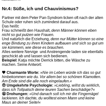
Nr.4:
Süße
, ich und
Chauvinismus
?
Partner mit dem Peter Pan-Syndrom ticken oft nach der alten
Schule oder ruhen sich zumindest darauf aus.
Das heißt:
Frau schmeißt den Haushalt,
denn Männer können eben
nicht so gut putzen wie Frauen.
Und natürlich die Erziehung,
denn nur Mütter können so eine
enge Bindung zu ihren Kindern aufbauen und sich so gut um
sie kümmern, wie diese es brauchen.
Alles weitere Nervige und Anstrengende laden sie ebenfalls
geschickt ab und lassen sich bedienen.
Beispiel
: Katja möchte Derrick bitten, die Wäsche zu
machen. Seine Antwort:
💖 Charmante Worte:
»
Nie im Leben würde ich das so gut
hinbekommen wie du. Vor allem bei so schönen Klamotten.
Am Ende sind die alle noch eingelaufen.«
🤨 Umgekehrte Psychologie:
»Liebling, willst du wirklich,
dass ich Tollpatsch deine teuren Sachen beschädige?«
🤬 Drohungen:
»U
nd danach soll ich mir die Fingernägel
lackieren. Ich dachte, du wolltest einen Mann und keine
Maus an deiner Seite!«