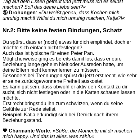
Tag auf dein Essen gefreut und jetzt muss ich es selbst
machen? Soll das deine Liebe sein?«
🤬 Drohungen:
»
Du weißt genau, dass Kochen mich
unruhig macht! Willst du mich unruhig machen, Katja?!«
Nr.2: Bitte
keine
festen
Bindungen
, Schatz
Du spürst, dass er (noch) etwas für dich empfindet, doch er
möchte sich einfach nicht festlegen?
Auch das ist typische für einen Peter Pan.
Möglicherweise ging es bereits damit los, dass er eure
Beziehung lange geheim hielt oder Ausreden hatte, um
deine Eltern nicht kennenlernen zu müssen.
Besonders bei Trennungen spürst du jetzt erst recht, wie sehr
er seine zurückgewonnene Freiheit auskostet.
Es kann gut sein, dass obwohl er aktiv den Kontakt zu dir
sucht, sich nicht festlegen oder in die Karten schauen lassen
möchte.
Erst recht bringst du ihn zum schwitzen, wenn du seine
Gefühle zur Rede stellst.
Beispiel
: Katja erkundigt sich bei Derrick nach ihrem
Beziehungsstand.
💖 Charmante Worte:
»
Süße, die Momente mit dir machen
mich happy. Und das ist alles, was zählt.«