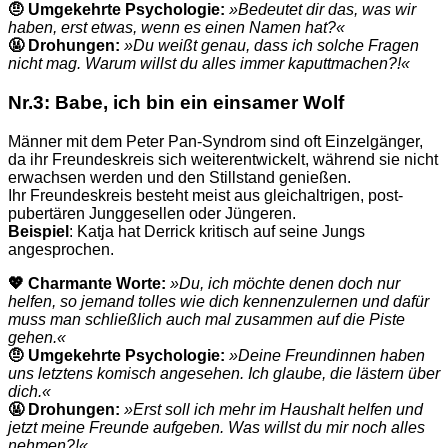
🤨 Umgekehrte Psychologie:
»Bedeutet dir das, was wir
haben, erst etwas, wenn es einen Namen hat?«
🤬 Drohungen:
»Du weißt genau, dass ich solche Fragen
nicht mag. Warum willst du alles immer kaputtmachen?!«
Nr.3: Babe, ich bin
ein
einsamer
Wolf
Männer mit dem Peter Pan-Syndrom sind oft Einzelgänger,
da ihr Freundeskreis sich weiterentwickelt
,
während sie nicht
erwachsen werden und den Stillstand genießen.
Ihr Freundeskreis besteht meist aus gleichaltrigen, post-
pubertären Junggesellen oder Jüngeren.
Beispiel
: Katja hat Derrick kritisch auf seine Jungs
angesprochen.
💖 Charmante Worte:
»Du, ich möchte denen doch nur
helfen, so jemand tolles wie dich kennenzulernen und dafür
muss man schließlich auch mal zusammen auf die Piste
gehen.«
🤨 Umgekehrte Psychologie:
»Deine Freundinnen haben
uns letztens komisch angesehen. Ich glaube, die lästern über
dich.«
🤬 Drohungen:
»
Erst soll ich mehr im Haushalt helfen und
jetzt meine Freunde aufgeben. Was willst du mir noch alles
nehmen?!«