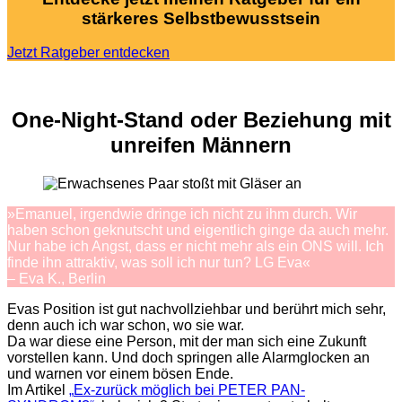
stärkeres Selbstbewusstsein
Jetzt Ratgeber entdecken
One-
Night-Stand
oder
Beziehung
mit
unreifen
Männern
»Emanuel,
irgendwie
dringe
ich
nicht
zu
ihm
durch
. Wir
haben
schon
geknutscht
und
eigentlich
ginge
da
auch
mehr
.
Nur
habe
ich
A
ng
st
,
dass
er
nicht
mehr
als
ein
ONS will. Ich
finde
ihn
attraktiv
, was
soll
ich
nur
tun? LG Eva«
– Eva K., Berlin
Evas Position ist gut nachvollziehbar und berührt mich sehr,
denn auch ich war schon, wo sie war.
Da war diese eine Person, mit der man sich eine Zukunft
vorstellen kann. Und doch springen alle Alarmglocken an
und warnen vor einem bösen Ende.
I
m Artikel
„
Ex-zurück möglich bei PETER PAN-