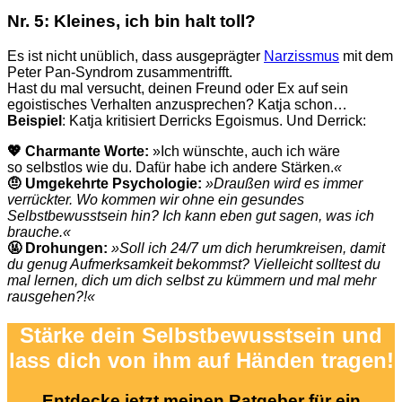
Nr. 5: Kleines, ich bin halt toll?
Es ist nicht unüblich, dass ausgeprägter
Narzissmus
mit dem
Peter Pan-Syndrom zusammentrifft.
Hast du mal versucht, deinen Freund oder Ex auf sein
egoistisches Verhalten anzusprechen? Katja schon…
Beispiel
: Katja kritisiert Derricks Egoismus. Und Derrick:
💖 Charmante Worte:
»Ich wünschte, auch ich wäre
so selbstlos wie du. Dafür habe ich andere Stärken.
«
🤨 Umgekehrte Psychologie:
»Draußen wird es immer
verrückter. Wo kommen wir ohne ein gesundes
Selbstbewusstsein hin? Ich kann eben gut sagen, was ich
brauche.«
🤬 Drohungen:
»Soll ich 24/7 um dich
herumkreisen, damit
du genug Aufmerksamkeit bekommst? Vielleicht solltest du
mal lernen, dich um dich selbst zu kümmern und mal mehr
rausgehen?!«
Stärke dein Selbstbewusstsein und
lass dich von ihm auf Händen tragen!
Entdecke jetzt meinen Ratgeber für ein