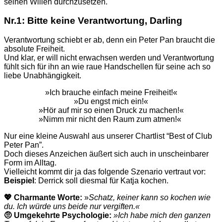
seinen
Willen
durchzusetzen
.
Nr.1: Bitte
keine
Verantwortung
, Darling
Verantwortung schiebt er ab, denn ein Peter Pan braucht die
absolute Freiheit.
Und klar, er will nicht erwachsen werden und Verantwortung
fühlt sich für ihn an wie raue Handschellen für seine ach so
liebe Unabhängigkeit.
»Ich brauche einfach meine Freiheit!«
»Du engst mich ein!«
»Hör auf mir so einen Druck zu machen!«
»Nimm mir nicht den Raum zum atmen!«
Nur eine kleine Auswahl aus unserer Chartlist “Best of Club
Peter Pan”.
Doch dieses Anzeichen äußert
sich auch in unscheinbarer
Form im Alltag.
Vielleicht kommt dir ja das folgende Szenario vertraut vor:
Beispiel
: Derrick soll diesmal für Katja kochen.
💖 Charmante Worte:
»
Schatz, keiner kann so kochen wie
du. Ich würde uns beide nur vergiften.«
🤨 Umgekehrte Psychologie:
»Ich habe mich den ganzen