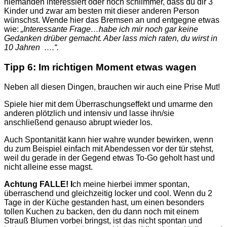
niemanden interessiert oder noch schlimmer, dass du dir 3
Kinder und zwar am besten mit dieser anderen Person
wünschst. Wende hier das Bremsen an und entgegne etwas
wie:
„Interessante Frage…habe ich mir noch gar keine
Gedanken drüber gemacht. Aber lass mich raten, du wirst in
10 Jahren ….“.
Tipp 6: Im richtigen Moment etwas wagen
Neben all diesen Dingen, brauchen wir auch eine Prise Mut!
Spiele hier mit dem Überraschungseffekt und umarme den
anderen plötzlich und intensiv und lasse ihn/sie
anschließend genauso abrupt wieder los.
Auch Spontanität kann hier wahre wunder bewirken, wenn
du zum Beispiel einfach mit Abendessen vor der tür stehst,
weil du gerade in der Gegend etwas To-Go geholt hast und
nicht alleine esse magst.
Achtung FALLE! I
ch meine hierbei immer spontan,
überraschend und gleichzeitig locker und cool. Wenn du 2
Tage in der Küche gestanden hast, um einen besonders
tollen Kuchen zu backen, den du dann noch mit einem
Strauß Blumen vorbei bringst, ist das nicht spontan und