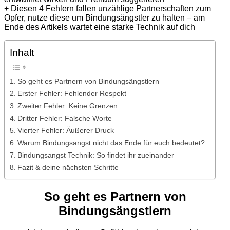
+
Diesen
4 Fehlern fallen
unzählige
Partnerschaften
zum
Opfer,
nutze
diese
um
Bindungsängstler
zu
halten
– am
Ende des
Artikels
wartet
eine
starke
Technik auf dich
Inhalt
So geht es Partnern von Bindungsängstlern
Erster Fehler: Fehlender Respekt
Zweiter Fehler: Keine Grenzen
Dritter Fehler: Falsche Worte
Vierter Fehler: Äußerer Druck
Warum Bindungsangst nicht das Ende für euch bedeutet?
Bindungsangst Technik: So findet ihr zueinander
Fazit & deine nächsten Schritte
So
geht
es
Partner
n
von
Bindungsängstler
n