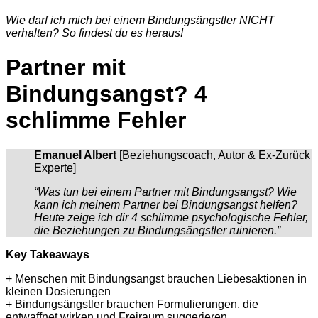
Wie
darf
ich
mich
bei
einem
Bindungsängstler
NICHT
v
erhalten
? So
findest
du es
heraus
!
Partner
mit
Bindungsangst
? 4
schlimme Fehler
Emanuel Albert
[Beziehungscoach, Autor & Ex-Zurück
Experte]
“
Was tun
bei
einem
Partner
mit
Bindungsangst
? Wie
kann
ich
meinem
Partner
bei
Bindungsangst
helfen
?
Heute
zeige
ich
dir
4 schlimme
psychologische
Fehler,
die
Beziehungen
zu
Bindungsängstler
ruinieren
.
”
Key Takeaways
+
Menschen
mit
Bindungsangst
brauchen
Liebesaktionen
in
kleinen
Dosierungen
+
Bindungsängstler
brauchen
Formulierungen
, die
entwaffnet
wirken
und
Freiraum
suggerieren