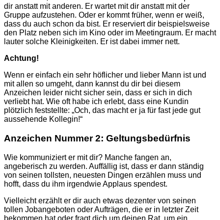
dir anstatt mit anderen. Er wartet mit dir anstatt mit der
Gruppe aufzustehen. Oder er kommt früher, wenn er weiß,
dass du auch schon da bist. Er reserviert dir beispielsweise
den Platz neben sich im Kino oder im Meetingraum. Er macht
lauter solche Kleinigkeiten. Er ist dabei immer nett.
Achtung!
Wenn er einfach ein sehr höflicher und lieber Mann ist und
mit allen so umgeht, dann kannst du dir bei diesem
Anzeichen leider nicht sicher sein, dass er sich in dich
verliebt hat. Wie oft habe ich erlebt, dass eine Kundin
plötzlich feststellte: „Och, das macht er ja für fast jede gut
aussehende Kollegin!“
Anzeichen Nummer 2: Geltungsbedürfnis
Wie kommuniziert er mit dir? Manche fangen an,
angeberisch zu werden. Auffällig ist, dass er dann ständig
von seinen tollsten, neuesten Dingen erzählen muss und
hofft, dass du ihm irgendwie Applaus spendest.
Vielleicht erzählt er dir auch etwas dezenter von seinen
tollen Jobangeboten oder Aufträgen, die er in letzter Zeit
bekommen hat oder fragt dich um deinen Rat, um ein