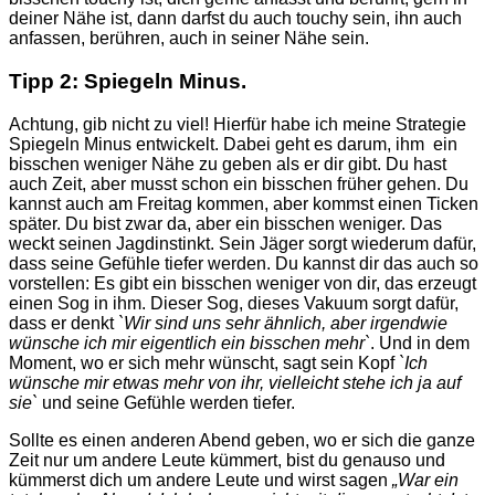
deiner Nähe ist, dann darfst du auch touchy sein, ihn auch
anfassen, berühren, auch in seiner Nähe sein.
Tipp 2: Spiegeln Minus.
Achtung, gib nicht zu viel! Hierfür habe ich meine Strategie
Spiegeln Minus entwickelt.
Dabei geht es darum, ihm ein
bisschen weniger Nähe zu geben als er dir gibt. Du hast
auch Zeit, aber musst schon ein bisschen früher gehen. Du
kannst auch am Freitag kommen, aber kommst einen Ticken
später. Du bist zwar da, aber ein bisschen weniger. Das
weckt seinen Jagdinstinkt. Sein Jäger sorgt wiederum dafür,
dass seine Gefühle tiefer werden. Du kannst dir das auch so
vorstellen: Es gibt ein bisschen weniger von dir, das erzeugt
einen Sog in ihm. Dieser Sog, dieses Vakuum sorgt dafür,
dass er denkt
`Wir sind uns sehr ähnlich, aber irgendwie
wünsche ich mir eigentlich ein bisschen mehr`
. Und in dem
Moment, wo er sich mehr wünscht, sagt sein Kopf
`Ich
wünsche mir etwas mehr von ihr, vielleicht stehe ich ja auf
sie`
und seine Gefühle werden tiefer.
Sollte es einen anderen Abend geben, wo er sich die ganze
Zeit nur um andere Leute kümmert, bist du genauso und
kümmerst dich um andere Leute und wirst sagen
„War ein