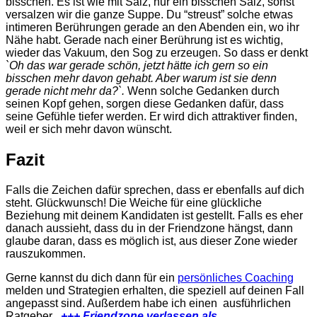
bisschen. Es ist wie mit Salz, nur ein bisschen Salz, sonst
versalzen wir die ganze Suppe. Du “streust” solche etwas
intimeren Berührungen gerade an den Abenden ein, wo ihr
Nähe habt. Gerade nach einer Berührung ist es wichtig,
wieder das Vakuum, den Sog zu erzeugen.
So dass er denkt
`Oh das war gerade schön, jetzt hätte ich gern so ein
bisschen mehr davon gehabt. Aber warum ist sie denn
gerade nicht mehr da?`.
Wenn solche Gedanken durch
seinen Kopf gehen, sorgen diese Gedanken dafür, dass
seine Gefühle tiefer werden. Er wird dich attraktiver finden,
weil er sich mehr davon wünscht.
Fazit
Falls die Zeichen dafür sprechen, dass er ebenfalls auf dich
steht. Glückwunsch! Die Weiche für eine glückliche
Beziehung mit deinem Kandidaten ist gestellt. Falls es eher
danach aussieht, dass du in der Friendzone hängst, dann
glaube daran, dass es möglich ist, aus dieser Zone wieder
rauszukommen.
Gerne kannst du dich dann für ein
persönliches Coaching
melden und Strategien erhalten, die speziell auf deinen Fall
angepasst sind. Außerdem habe ich einen ausführlichen
Ratgeber
+++
Friendzone verlassen als