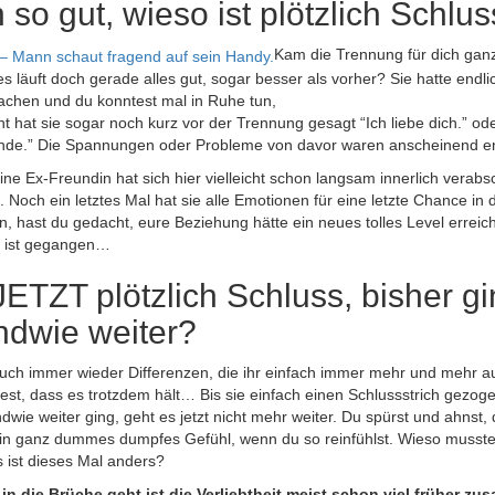
h so gut, wieso ist plötzlich Schlu
Kam die Trennung für dich gan
es läuft doch gerade alles gut, sogar besser als vorher? Sie hatte endli
chen und du konntest mal in Ruhe tun,
cht hat sie sogar noch kurz vor der Trennung gesagt “Ich liebe dich.” ode
h finde.” Die Spannungen oder Probleme von davor waren anscheinend e
ine Ex-Freundin hat sich hier vielleicht schon langsam innerlich verabsc
Noch ein letztes Mal hat sie alle Emotionen für eine letzte Chance in
, hast du gedacht, eure Beziehung hätte ein neues tolles Level erreich
e ist gegangen…
ETZT plötzlich Schluss, bisher g
ndwie weiter?
auch immer wieder Differenzen, die ihr einfach immer mehr und mehr a
ftest, dass es trotzdem hält… Bis sie einfach einen Schlussstrich gezo
dwie weiter ging, geht es jetzt nicht mehr weiter. Du spürst und ahnst,
 Ein ganz dummes dumpfes Gefühl, wenn du so reinfühlst. Wieso musste 
ist dieses Mal anders?
n die Brüche geht ist die Verliebtheit meist schon viel früher z