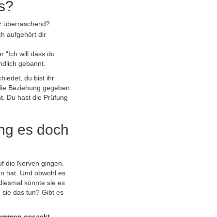
ss?
z überraschend?
ch aufgehört dir
r “Ich will dass du
ndlich gebannt.
hiedet, du bist ihr
 die Beziehung gegeben.
t. Du hast die Prüfung
ing es doch
uf die Nerven gingen.
gen hat. Und obwohl es
 diesmal könnte sie es
sie das tun? Gibt es
usammen gesackt.