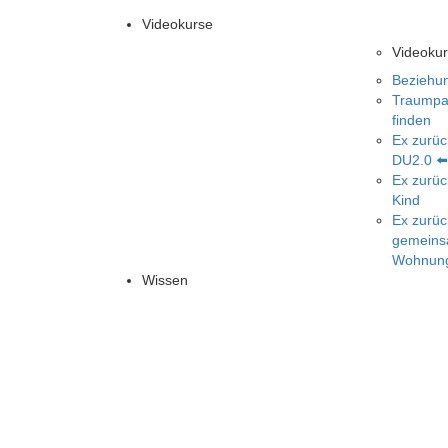
Videokurse
Videoku
Beziehun
Traumpar
finden
Ex zurüc
DU2.0 ⬅
Ex zurüc
Kind
Ex zurüc
gemein
Wohnun
Wissen