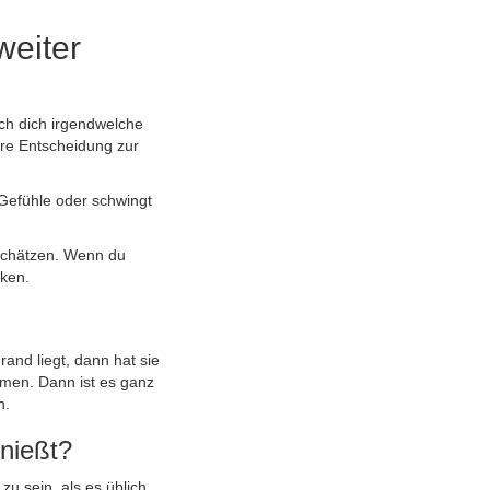
weiter
rch dich irgendwelche
hre Entscheidung zur
h Gefühle oder schwingt
uschätzen. Wenn du
cken.
and liegt, dann hat sie
ommen. Dann ist es ganz
n.
enießt?
zu sein, als es üblich