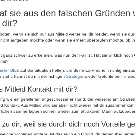
at sie aus den falschen Gründen 
 dir?
eboten, wenn sie sich nur aus Mitleid weiter bei dir meldet, wenn sie du
ie nicht aufgeben möchte oder wenn sie erneut überprüfen möchte, ob i
bst ganz schwer zu erkennen, was nun der Fall ist. Hat sie wirklich noc
 mit?
eller Blick
auf die Situation helfen, um deine Ex-Freundin richtig einz
 steht, kannst du mit der richtigen
Strategie
wieder Gefühle bei ihr we
s Mitleid Kontakt mit dir?
ng wie ein gefallener, angeschossener Hund, der winselnd am Straßenr
leid Kontakt. Aus Mitleid wird sie aber nicht wieder mit dir zusammenk
erlichen Jammerlappen schnell wieder zum attraktiven Mann aufzubaue
t zu dir, weil sie durch dich noch Vorteile g
welche wichtigen Vorteile, ist das auch ein Grund, dir gegenüber netter 