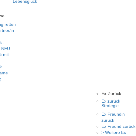
Lebensglück
rse
g retten
tner/in
k -
️ NEU
k mit
k
same
g
Ex-Zurück
Ex zurück
Strategie
Ex Freundin
zurück
Ex Freund zurück
> Weitere Ex-