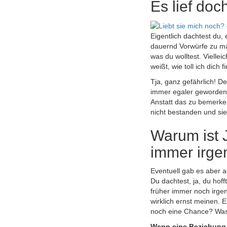
Es lief doc
Eigentlich dachtest du, 
dauernd Vorwürfe zu ma
was du wolltest. Viellei
weißt, wie toll ich dic
Tja, ganz gefährlich! De
immer egaler geworden. 
Anstatt das zu bemerken
nicht bestanden und si
Warum ist J
immer irge
Eventuell gab es aber 
Du dachtest, ja, du hof
früher immer noch irgen
wirklich ernst meinen.
noch eine Chance? Was 
Wenn eine Beziehung i