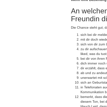
An welchen
Freundin di
Die Chance steht gut, da
sich bei dir meld
mit dir doch wied
sich von dir zum 
zu dir aufschaue
liked, was du tust
bei dir von ihren
dich immer noch u
dir erzählt, dass 
ab und zu andeute
unerwartet mit s
sich an Geburtsta
in Telefonaten a
Kommunikation br
bemerkt, dass die
diesem Ton, bei d
Hauch Leid, dass