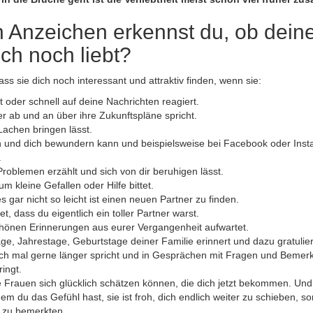
 Anzeichen erkennst du, ob dein
ch noch liebt?
ss sie dich noch interessant und attraktiv finden, wenn sie:
et oder schnell auf deine Nachrichten reagiert.
er ab und an über ihre Zukunftspläne spricht.
Lachen bringen lässt.
n und dich bewundern kann und beispielsweise bei Facebook oder Ins
.
 Problemen erzählt und sich von dir beruhigen lässt.
m kleine Gefallen oder Hilfe bittet.
es gar nicht so leicht ist einen neuen Partner zu finden.
t, dass du eigentlich ein toller Partner warst.
chönen Erinnerungen aus eurer Vergangenheit aufwartet.
ge, Jahrestage, Geburtstage deiner Familie erinnert und dazu gratulier
uch mal gerne länger spricht und in Gesprächen mit Fragen und Bemerk
ingt.
 Frauen sich glücklich schätzen können, die dich jetzt bekommen. Und d
em du das Gefühl hast, sie ist froh, dich endlich weiter zu schieben, son
 zu bemerkten.