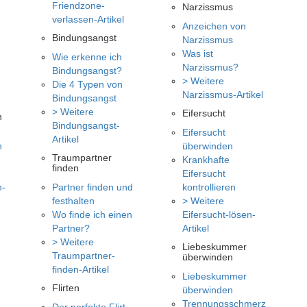
Friendzone-
Narzissmus
verlassen-Artikel
Anzeichen von
Bindungsangst
Narzissmus
Was ist
Wie erkenne ich
Narzissmus?
Bindungsangst?
> Weitere
Die 4 Typen von
Narzissmus-Artikel
Bindungsangst
> Weitere
Eifersucht
n
Bindungsangst-
Eifersucht
Artikel
n
überwinden
Traumpartner
Krankhafte
finden
Eifersucht
n-
Partner finden und
kontrollieren
festhalten
> Weitere
Wo finde ich einen
Eifersucht-lösen-
Partner?
Artikel
> Weitere
Liebeskummer
Traumpartner-
überwinden
finden-Artikel
Liebeskummer
Flirten
überwinden
Trennungsschmerz