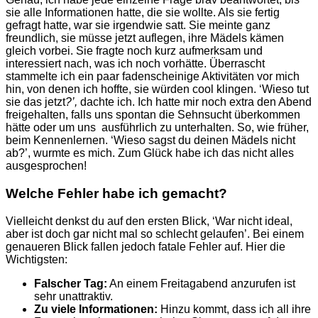
sie alle Informationen hatte, die sie wollte. Als sie fertig
gefragt hatte, war sie irgendwie satt. Sie meinte ganz
freundlich, sie müsse jetzt auflegen, ihre Mädels kämen
gleich vorbei. Sie fragte noch kurz aufmerksam und
interessiert nach, was ich noch vorhätte. Überrascht
stammelte ich ein paar fadenscheinige Aktivitäten vor mich
hin, von denen ich hoffte, sie würden cool klingen. ‘Wieso tut
sie das jetzt
?’,
dachte ich. Ich hatte mir noch extra den Abend
freigehalten, falls uns spontan die Sehnsucht überkommen
hätte oder um uns ausführlich zu unterhalten. So, wie früher,
beim Kennenlernen. ‘Wieso sagst du deinen Mädels nicht
ab?’, wurmte es mich. Zum Glück habe ich das nicht alles
ausgesprochen!
Welche Fehler habe ich gemacht?
Vielleicht denkst du auf den ersten Blick, ‘War nicht ideal,
aber ist doch gar nicht mal so schlecht gelaufen’.
Bei einem
genaueren Blick fallen jedoch fatale Fehler auf. Hier die
Wichtigsten:
Falscher Tag:
An einem Freitagabend anzurufen ist
sehr unattraktiv.
Zu viele Informationen:
Hinzu kommt, dass ich all ihre