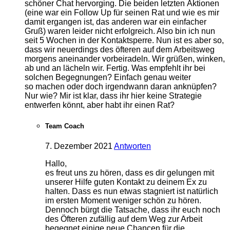
schöner Chat hervorging. Die beiden letzten Aktionen
(eine war ein Follow Up für seinen Rat und wie es mir
damit ergangen ist, das anderen war ein einfacher
Gruß) waren leider nicht erfolgreich. Also bin ich nun
seit 5 Wochen in der Kontaktsperre. Nun ist es aber so,
dass wir neuerdings des öfteren auf dem Arbeitsweg
morgens aneinander vorbeiradeln. Wir grüßen, winken,
ab und an lächeln wir. Fertig. Was empfehlt ihr bei
solchen Begegnungen? Einfach genau weiter
so machen oder doch irgendwann daran anknüpfen?
Nur wie? Mir ist klar, dass ihr hier keine Strategie
entwerfen könnt, aber habt ihr einen Rat?
Team Coach
7. Dezember 2021
Antworten
Hallo,
es freut uns zu hören, dass es dir gelungen mit
unserer Hilfe guten Kontakt zu deinem Ex zu
halten. Dass es nun etwas stagniert ist natürlich
im ersten Moment weniger schön zu hören.
Dennoch bürgt die Tatsache, dass ihr euch noch
des Öfteren zufällig auf dem Weg zur Arbeit
begegnet einige neue Chancen für die