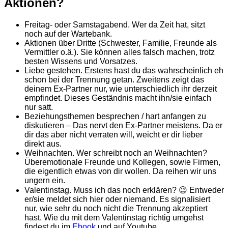
Aktionen?
Freitag- oder Samstagabend. Wer da Zeit hat, sitzt
noch auf der Wartebank.
Aktionen über Dritte (Schwester, Familie, Freunde als
Vermittler o.ä.). Sie können alles falsch machen, trotz
besten Wissens und Vorsatzes.
Liebe gestehen. Erstens hast du das wahrscheinlich eh
schon bei der Trennung getan. Zweitens zeigt das
deinem Ex-Partner nur, wie unterschiedlich ihr derzeit
empfindet. Dieses Geständnis macht ihn/sie einfach
nur satt.
Beziehungsthemen besprechen / hart anfangen zu
diskutieren – Das nervt den Ex-Partner meistens. Da er
dir das aber nicht verraten will, weicht er dir lieber
direkt aus.
Weihnachten. Wer schreibt noch an Weihnachten?
Überemotionale Freunde und Kollegen, sowie Firmen,
die eigentlich etwas von dir wollen. Da reihen wir uns
ungern ein.
Valentinstag. Muss ich das noch erklären? 😉 Entweder
er/sie meldet sich hier oder niemand. Es signalisiert
nur, wie sehr du noch nicht die Trennung akzeptiert
hast. Wie du mit dem Valentinstag richtig umgehst
findest du im
Ebook
und auf Youtube.