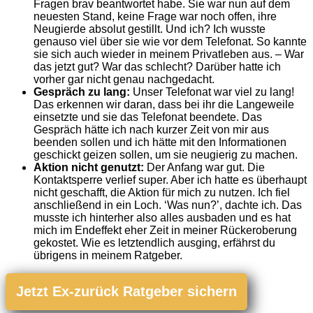
Fragen brav beantwortet habe. Sie war nun auf dem
neuesten Stand, keine Frage war noch offen, ihre
Neugierde absolut gestillt. Und ich? Ich wusste
genauso viel über sie wie vor dem Telefonat.
So kannte
sie sich auch wieder in meinem Privatleben aus. – War
das jetzt gut? War das schlecht? Darüber hatte ich
vorher gar nicht genau nachgedacht.
Gespräch zu lang:
Unser Telefonat war viel zu lang!
Das erkennen wir daran, dass bei ihr die Langeweile
einsetzte und sie das Telefonat beendete. Das
Gespräch hätte ich nach kurzer Zeit von mir aus
beenden sollen und ich hätte mit den Informationen
geschickt geizen sollen, um sie neugierig zu machen.
Aktion nicht genutzt:
Der Anfang war gut. Die
Kontaktsperre verlief super. Aber ich hatte es überhaupt
nicht geschafft, die Aktion für mich zu nutzen. Ich fiel
anschließend in ein Loch. ‘Was nun?’, dachte ich. Das
musste ich hinterher also alles ausbaden und es hat
mich im Endeffekt eher Zeit in meiner Rückeroberung
gekostet. Wie es letztendlich ausging, erfährst du
übrigens in meinem Ratgeber.
Jetzt Ex-zurück Ratgeber sichern