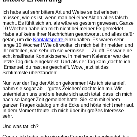
Ich habe auf sehr bittere Art und Weise selbst erleben
müssen, wie es ist, wenn man bei einer Aktion alles falsch
macht. Es fühlt sich an, als wäre es gestern gewesen. Ganze
10 Wochen habe ich mich nicht bei meiner Ex gemeldet.
Habe auf keine ihrer Nachrichten geantwortet und alles dafür
getan, um die
Kontaktsperre
einzuhalten. Es waren sehr
lange 10 Wochen! Wie oft wollte ich mich bei ihr melden und
ihr mitteilen, wie sehr ich sie vermisse … Zu oft. Es war eine
echt knallharte Kontaktsperre. In meinem Kalender war der
letzte Tag dick eingekreist. Und als der Tag kam ,dachte ich
‘Emanuel, du hast es geschafft. Wow, jetzt ist das
Schlimmste überstanden’.
Nun war der Tag der Aktion gekommen! Als ich sie anrief,
nahm sie sogar ab – ‘gutes Zeichen’ dachte ich mir. Wir
unterhielten uns und sie freute sich auch total, dass ich mich
nach so langer Zeit gemeldet hatte. Sie kam mit einem
ganzen Fragenkatalog um die Ecke und hörte nicht mehr auf.
In dem Moment freute ich mich über ihr großes Interesse
sehr.
Und was tat ich?
Genau, ich habe jede einzelne Frage brav beantwortet, bis