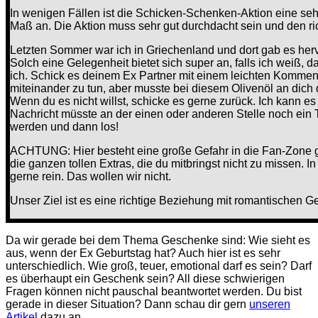
In wenigen Fällen ist die Schicken-Schenken-Aktion eine sehr
Maß an. Die Aktion muss sehr gut durchdacht sein und den ric
Letzten Sommer war ich in Griechenland und dort gab es her
Solch eine Gelegenheit bietet sich super an, falls ich weiß, d
ich. Schick es deinem Ex Partner mit einem leichten Komment
miteinander zu tun, aber musste bei diesem Olivenöl an dich
Wenn du es nicht willst, schicke es gerne zurück. Ich kann e
Nachricht müsste an der einen oder anderen Stelle noch ein 
werden und dann los!
ACHTUNG: Hier besteht eine große Gefahr in die Fan-Zone g
die ganzen tollen Extras, die du mitbringst nicht zu missen.
In
gerne rein. Das wollen wir nicht.
Unser Ziel ist es eine richtige Beziehung mit romantischen 
Da wir gerade bei dem Thema Geschenke sind:
Wie sieht es
aus, wenn der Ex Geburtstag hat? Auch hier ist es sehr
unterschiedlich. Wie groß, teuer, emotional darf es sein? Darf
es überhaupt ein Geschenk sein? All diese schwierigen
Fragen können nicht pauschal beantwortet werden. Du bist
gerade in dieser Situation? Dann schau dir gern
unseren
Artikel
dazu an.