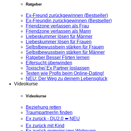
Ratgeber
Ex-Freund zurückgewinnen (Bestseller)
Ex-Freundin zurückgewinnen (Bestseller)
Friendzone verlassen als Frau
Friendzone verlassen als Mann
Liebeskummer lösen für Männer
Liebeskummer lösen für Frauen
Selbstbewusstsein stärken für Frauen
Selbstbewusstsein stärken für Männer
Ratgeber Besser Flirten lernen
Eifersucht überwinden
Toxische/ Ex Partner loslassen
Texten wie Profis beim Online-Dating!
NEU: Der Weg zu deinem Lebensglück
Videokurse
Videokurse
Beziehung retten
Traumpartner/in finden
Ex zurück - DU2.0 ⬅️ NEU
Ex zurück mit Kind
Ex zurück gemeinsame Wohnung