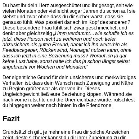
Du hast ihr dein Herz ausgeschüttet und ihr gesagt, seit wie
vielen Monaten oder vielleicht sogar Jahren du schon auf sie
stehst und zwar ohne dass du dir sicher warst, dass sie
genauso fühlt. Was passiert danach im Kopf des anderen?
Diese besondere Frau fühlt sich zwar geschmeichelt und
denkt aber gleichzeitig
„Hmm verdammt…wie schaffe ich es
jetzt, diese Person nicht zu verlieren und noch tiefer
abzusichern als guten Freund, damit ich ihn weiterhin als
Feedbackgeber, Rückenwind, Notnagel nutzen kann, ohne
dass ich jetzt in eine Beziehung muss? Worauf ich ja gar
keine Lust habe, sonst hätte ich das ja schon längst selbst
angebracht vor Wochen und Monaten.“
Der eigentliche Grund für dein unsicheres und merkwürdiges
Verhalten ist, dass dein Wunsch nach Zuneigung und Nähe
zu Beginn größer war als der von ihr. Dieses
Ungleichgewicht ließ eure Beziehung kippen. Während sie
nach vorne rutschte und die Unerreichbare wurde, rutschtest
du hingegen weiter nach hinten in die Friendzone.
Fazit
Grundsätzlich gilt, je mehr eine Frau dir solche Anzeichen
zeigt, desto sicherer kannst du dir ihrer Zuneigung zu dir