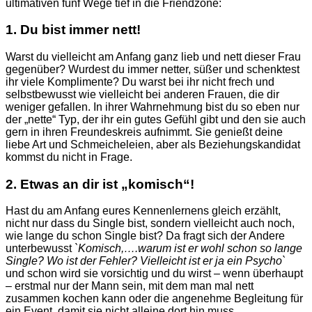
ultimativen fünf Wege tief in die Friendzone:
1. Du bist immer nett!
Warst du vielleicht am Anfang ganz lieb und nett dieser Frau
gegenüber? Wurdest du immer netter, süßer und schenktest
ihr viele Komplimente? Du warst bei ihr nicht frech und
selbstbewusst wie vielleicht bei anderen Frauen, die dir
weniger gefallen. In ihrer Wahrnehmung bist du so eben nur
der „nette“ Typ, der ihr ein gutes Gefühl gibt und den sie auch
gern in ihren Freundeskreis aufnimmt. Sie genießt deine
liebe Art und Schmeicheleien, aber als Beziehungskandidat
kommst du nicht in Frage.
2. Etwas an dir ist „komisch“!
Hast du am Anfang eures Kennenlernens gleich erzählt,
nicht nur dass du Single bist, sondern vielleicht auch noch,
wie lange du schon Single bist? Da fragt sich der Andere
unterbewusst
`Komisch,….warum ist er wohl schon so lange
Single? Wo ist der Fehler? Vielleicht ist er ja ein Psycho`
und schon wird sie vorsichtig und du wirst – wenn überhaupt
– erstmal nur der Mann sein, mit dem man mal nett
zusammen kochen kann oder die angenehme Begleitung für
ein Event, damit sie nicht alleine dort hin muss.