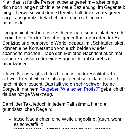
Klar, das ist für die Person super angenehm – aber bringt
dich noch lange nicht in eine neue Beziehung. Im Gegenteil:
möglicherweise wird deine Bereitschaft direkt zu reagieren
sogar ausgenutzt, belächelt oder noch schlimmer –
bemitleidet.
Um gar nicht erst in diese Schiene zu rutschen, plädiere ich
immer beim Ton für Frechheit gegenüber dem oder der Ex.
Spritzige und humorvolle Worte, gepaart mit Schlagfertigkeit,
können eine Konversation von euch beiden wieder
spannend machen. Habe den Mut eine Nachricht auch mal
stehen zu lassen oder eine Frage nicht auf Anhieb zu
beantworten.
Ich weiß, das sagt sich leicht und ist in der Realität sehr
schwer. Frechheit muss also gut geübt sein, damit es nicht
nach hinten losgeht. Das fällt vielen sehr schwer. Keine
Sorge, in meinem
Ratgeber “Wie texten Profis?”
gebe ich dir
da das nötige Werkzeug.
Damit der Takt jedoch in jedem Fall stimmt, hier die
grundsätzlichen Regeln:
lasse Nachrichten eine Weile ungeöffnet (auch, wenn
es schwerfällt)