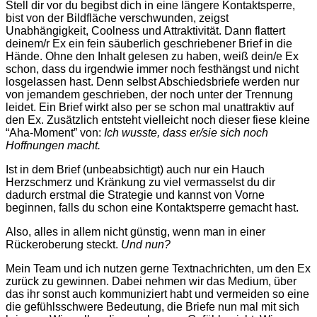
Stell dir vor du begibst dich in eine längere Kontaktsperre,
bist von der Bildfläche verschwunden, zeigst
Unabhängigkeit, Coolness und Attraktivität. Dann flattert
deinem/r Ex ein fein säuberlich geschriebener Brief in die
Hände. Ohne den Inhalt gelesen zu haben, weiß dein/e Ex
schon, dass du irgendwie immer noch festhängst und nicht
losgelassen hast. Denn selbst Abschiedsbriefe werden nur
von jemandem geschrieben, der noch unter der Trennung
leidet. Ein Brief wirkt also per se schon mal unattraktiv auf
den Ex. Zusätzlich entsteht vielleicht noch dieser fiese kleine
“Aha-Moment” von:
Ich wusste, dass er/sie sich noch
Hoffnungen macht.
Ist in dem Brief (unbeabsichtigt) auch nur ein Hauch
Herzschmerz und Kränkung zu viel vermasselst du dir
dadurch erstmal die Strategie und kannst von Vorne
beginnen, falls du schon eine Kontaktsperre gemacht hast.
Also, alles in allem nicht günstig, wenn man in einer
Rückeroberung steckt.
Und nun?
Mein Team und ich nutzen gerne Textnachrichten, um den Ex
zurück zu gewinnen. Dabei nehmen wir das Medium, über
das ihr sonst auch kommuniziert habt und vermeiden so eine
die gefühlsschwere Bedeutung, die Briefe nun mal mit sich