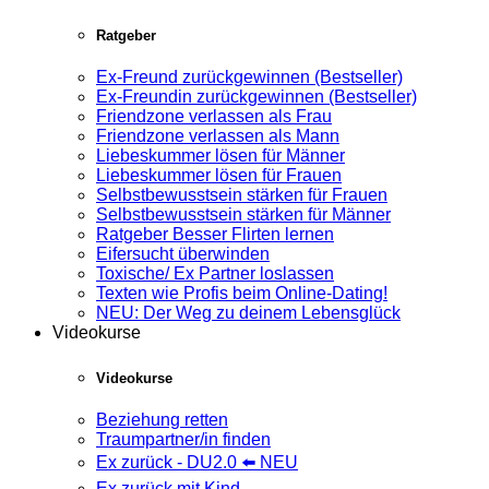
Ratgeber
Ex-Freund zurückgewinnen (Bestseller)
Ex-Freundin zurückgewinnen (Bestseller)
Friendzone verlassen als Frau
Friendzone verlassen als Mann
Liebeskummer lösen für Männer
Liebeskummer lösen für Frauen
Selbstbewusstsein stärken für Frauen
Selbstbewusstsein stärken für Männer
Ratgeber Besser Flirten lernen
Eifersucht überwinden
Toxische/ Ex Partner loslassen
Texten wie Profis beim Online-Dating!
NEU: Der Weg zu deinem Lebensglück
Videokurse
Videokurse
Beziehung retten
Traumpartner/in finden
Ex zurück - DU2.0 ⬅️ NEU
Ex zurück mit Kind