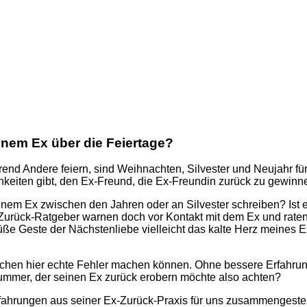
inem Ex über die Feiertage?
end Andere feiern, sind Weihnachten, Silvester und Neujahr f
chkeiten gibt, den Ex-Freund, die Ex-Freundin zurück zu gewinn
nem Ex zwischen den Jahren oder an Silvester schreiben? Ist 
Zurück-Ratgeber warnen doch vor Kontakt mit dem Ex und raten
üße Geste der Nächstenliebe vielleicht das kalte Herz meines 
en hier echte Fehler machen können. Ohne bessere Erfahrung la
ummer, der seinen Ex zurück erobern möchte also achten?
rfahrungen aus seiner Ex-Zurück-Praxis für uns zusammengestel