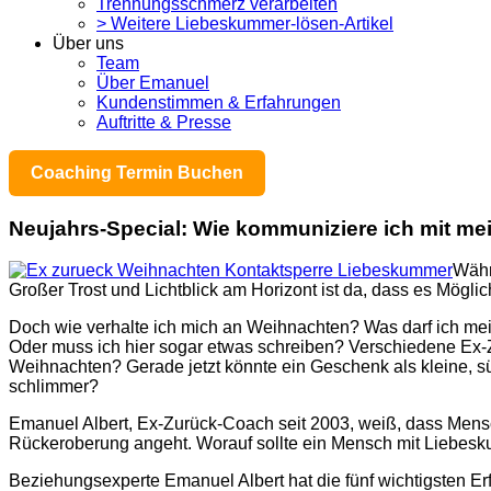
Trennungsschmerz verarbeiten
> Weitere Liebeskummer-lösen-Artikel
Über uns
Team
Über Emanuel
Kundenstimmen & Erfahrungen
Auftritte & Presse
Coaching Termin Buchen
Neujahrs-Special: Wie kommuniziere ich mit me
Währ
Großer Trost und Lichtblick am Horizont ist da, dass es Mögli
Doch wie verhalte ich mich an Weihnachten? Was darf ich mei
Oder muss ich hier sogar etwas schreiben? Verschiedene Ex-
Weihnachten? Gerade jetzt könnte ein Geschenk als kleine, s
schlimmer?
Emanuel Albert, Ex-Zurück-Coach seit 2003, weiß, dass Mensch
Rückeroberung angeht. Worauf sollte ein Mensch mit Liebesk
Beziehungsexperte Emanuel Albert hat die fünf wichtigsten E