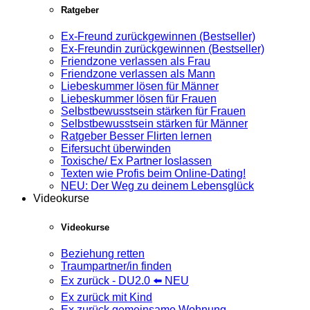
Ratgeber
Ex-Freund zurückgewinnen (Bestseller)
Ex-Freundin zurückgewinnen (Bestseller)
Friendzone verlassen als Frau
Friendzone verlassen als Mann
Liebeskummer lösen für Männer
Liebeskummer lösen für Frauen
Selbstbewusstsein stärken für Frauen
Selbstbewusstsein stärken für Männer
Ratgeber Besser Flirten lernen
Eifersucht überwinden
Toxische/ Ex Partner loslassen
Texten wie Profis beim Online-Dating!
NEU: Der Weg zu deinem Lebensglück
Videokurse
Videokurse
Beziehung retten
Traumpartner/in finden
Ex zurück - DU2.0 ⬅️ NEU
Ex zurück mit Kind
Ex zurück gemeinsame Wohnung