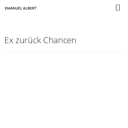
Ex zurück Chancen
Vision und Glaube: „Ich kann meinen
Ex zurück bekommen!“