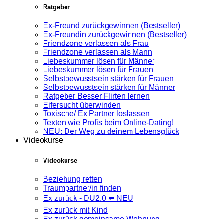
Ratgeber
Ex-Freund zurückgewinnen (Bestseller)
Ex-Freundin zurückgewinnen (Bestseller)
Friendzone verlassen als Frau
Friendzone verlassen als Mann
Liebeskummer lösen für Männer
Liebeskummer lösen für Frauen
Selbstbewusstsein stärken für Frauen
Selbstbewusstsein stärken für Männer
Ratgeber Besser Flirten lernen
Eifersucht überwinden
Toxische/ Ex Partner loslassen
Texten wie Profis beim Online-Dating!
NEU: Der Weg zu deinem Lebensglück
Videokurse
Videokurse
Beziehung retten
Traumpartner/in finden
Ex zurück - DU2.0 ⬅️ NEU
Ex zurück mit Kind
Ex zurück gemeinsame Wohnung