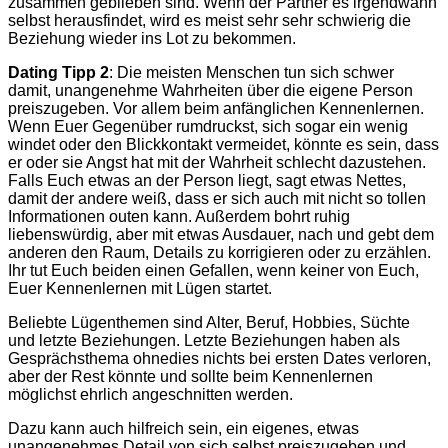
zusammen geblieben sind. Wenn der Partner es irgendwann
selbst herausfindet, wird es meist sehr sehr schwierig die
Beziehung wieder ins Lot zu bekommen.
Dating Tipp 2
: Die meisten Menschen tun sich schwer
damit, unangenehme Wahrheiten über die eigene Person
preiszugeben. Vor allem beim anfänglichen Kennenlernen.
Wenn Euer Gegenüber rumdruckst, sich sogar ein wenig
windet oder den Blickkontakt vermeidet, könnte es sein, dass
er oder sie Angst hat mit der Wahrheit schlecht dazustehen.
Falls Euch etwas an der Person liegt, sagt etwas Nettes,
damit der andere weiß, dass er sich auch mit nicht so tollen
Informationen outen kann. Außerdem bohrt ruhig
liebenswürdig, aber mit etwas Ausdauer, nach und gebt dem
anderen den Raum, Details zu korrigieren oder zu erzählen.
Ihr tut Euch beiden einen Gefallen, wenn keiner von Euch,
Euer Kennenlernen mit Lügen startet.
Beliebte Lügenthemen sind Alter, Beruf, Hobbies, Süchte
und letzte Beziehungen. Letzte Beziehungen haben als
Gesprächsthema ohnedies nichts bei ersten Dates verloren,
aber der Rest könnte und sollte beim Kennenlernen
möglichst ehrlich angeschnitten werden.
Dazu kann auch hilfreich sein, ein eigenes, etwas
unangenehmes Detail von sich selbst preiszugeben und