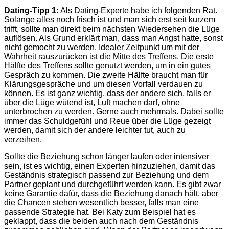
Dating-Tipp 1:
Als Dating-Experte habe ich folgenden Rat.
Solange alles noch frisch ist und man sich erst seit kurzem
trifft, sollte man direkt beim nächsten Wiedersehen die Lüge
auflösen. Als Grund erklärt man, dass man Angst hatte, sonst
nicht gemocht zu werden. Idealer Zeitpunkt um mit der
Wahrheit rauszurücken ist die Mitte des Treffens. Die erste
Hälfte des Treffens sollte genutzt werden, um in ein gutes
Gespräch zu kommen. Die zweite Hälfte braucht man für
Klärungsgespräche und um diesen Vorfall verdauen zu
können. Es ist ganz wichtig, dass der andere sich, falls er
über die Lüge wütend ist, Luft machen darf, ohne
unterbrochen zu werden. Gerne auch mehrmals. Dabei sollte
immer das Schuldgefühl und Reue über die Lüge gezeigt
werden, damit sich der andere leichter tut, auch zu
verzeihen.
Sollte die Beziehung schon länger laufen oder intensiver
sein, ist es wichtig, einen Experten hinzuziehen, damit das
Geständnis strategisch passend zur Beziehung und dem
Partner geplant und durchgeführt werden kann. Es gibt zwar
keine Garantie dafür, dass die Beziehung danach hält, aber
die Chancen stehen wesentlich besser, falls man eine
passende Strategie hat. Bei Katy zum Beispiel hat es
geklappt, dass die beiden auch nach dem Geständnis