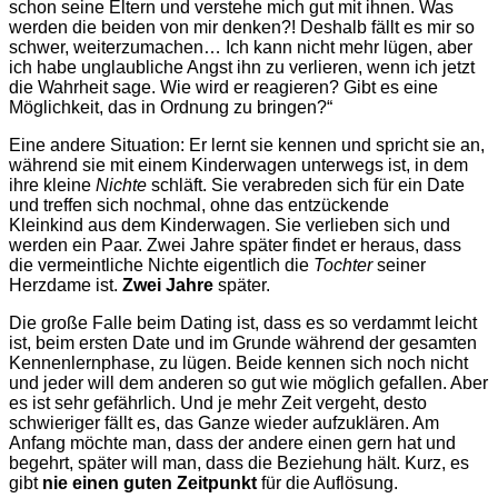
schon seine Eltern und verstehe mich gut mit ihnen. Was
werden die beiden von mir denken?! Deshalb fällt es mir so
schwer, weiterzumachen… Ich kann nicht mehr lügen, aber
ich habe unglaubliche Angst ihn zu verlieren, wenn ich jetzt
die Wahrheit sage. Wie wird er reagieren? Gibt es eine
Möglichkeit, das in Ordnung zu bringen?“
Eine andere Situation: Er lernt sie kennen und spricht sie an,
während sie mit einem Kinderwagen unterwegs ist, in dem
ihre kleine
Nichte
schläft. Sie verabreden sich für ein Date
und treffen sich nochmal, ohne das entzückende
Kleinkind aus dem Kinderwagen. Sie verlieben sich und
werden ein Paar. Zwei Jahre später findet er heraus, dass
die vermeintliche Nichte eigentlich die
Tochter
seiner
Herzdame ist.
Zwei Jahre
später.
Die große Falle beim Dating ist, dass es so verdammt leicht
ist, beim ersten Date und im Grunde während der gesamten
Kennenlernphase, zu lügen. Beide kennen sich noch nicht
und jeder will dem anderen so gut wie möglich gefallen. Aber
es ist sehr gefährlich. Und je mehr Zeit vergeht, desto
schwieriger fällt es, das Ganze wieder aufzuklären. Am
Anfang möchte man, dass der andere einen gern hat und
begehrt, später will man, dass die Beziehung hält. Kurz, es
gibt
nie einen guten Zeitpunkt
für die Auflösung.