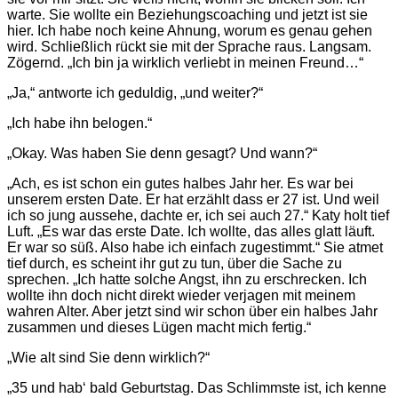
warte. Sie wollte ein Beziehungscoaching und jetzt ist sie
hier. Ich habe noch keine Ahnung, worum es genau gehen
wird. Schließlich rückt sie mit der Sprache raus. Langsam.
Zögernd. „Ich bin ja wirklich verliebt in meinen Freund…“
„Ja,“ antworte ich geduldig, „und weiter?“
„Ich habe ihn belogen.“
„Okay. Was haben Sie denn gesagt? Und wann?“
„Ach, es ist schon ein gutes halbes Jahr her. Es war bei
unserem ersten Date. Er hat erzählt dass er 27 ist. Und weil
ich so jung aussehe, dachte er, ich sei auch 27.“ Katy holt tief
Luft. „Es war das erste Date. Ich wollte, das alles glatt läuft.
Er war so süß. Also habe ich einfach zugestimmt.“ Sie atmet
tief durch, es scheint ihr gut zu tun, über die Sache zu
sprechen. „Ich hatte solche Angst, ihn zu erschrecken. Ich
wollte ihn doch nicht direkt wieder verjagen mit meinem
wahren Alter. Aber jetzt sind wir schon über ein halbes Jahr
zusammen und dieses Lügen macht mich fertig.“
„Wie alt sind Sie denn wirklich?“
„35 und hab‘ bald Geburtstag. Das Schlimmste ist, ich kenne