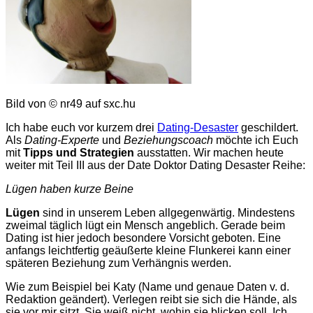
Bild von © nr49 auf sxc.hu
Ich habe euch vor kurzem drei
Dating-Desaster
geschildert.
Als
Dating-Experte
und
Beziehungscoach
möchte ich Euch
mit
Tipps und Strategien
ausstatten. Wir machen heute
weiter mit Teil III aus der Date Doktor Dating Desaster Reihe:
Lügen haben kurze Beine
Lügen
sind in unserem Leben allgegenwärtig. Mindestens
zweimal täglich lügt ein Mensch angeblich. Gerade beim
Dating ist hier jedoch besondere Vorsicht geboten. Eine
anfangs leichtfertig geäußerte kleine Flunkerei kann einer
späteren Beziehung zum Verhängnis werden.
Wie zum Beispiel bei Katy (Name und genaue Daten v. d.
Redaktion geändert). Verlegen reibt sie sich die Hände, als
sie vor mir sitzt. Sie weiß nicht, wohin sie blicken soll. Ich