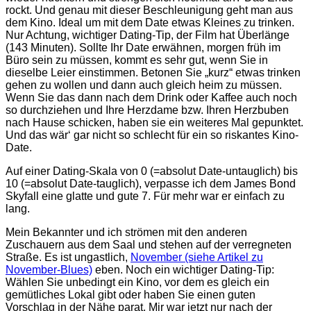
rockt. Und genau mit dieser Beschleunigung geht man aus
dem Kino. Ideal um mit dem Date etwas Kleines zu trinken.
Nur Achtung, wichtiger Dating-Tip, der Film hat Überlänge
(143 Minuten). Sollte Ihr Date erwähnen, morgen früh im
Büro sein zu müssen, kommt es sehr gut, wenn Sie in
dieselbe Leier einstimmen. Betonen Sie „kurz“ etwas trinken
gehen zu wollen und dann auch gleich heim zu müssen.
Wenn Sie das dann nach dem Drink oder Kaffee auch noch
so durchziehen und Ihre Herzdame bzw. Ihren Herzbuben
nach Hause schicken, haben sie ein weiteres Mal gepunktet.
Und das wär‘ gar nicht so schlecht für ein so riskantes Kino-
Date.
Auf einer Dating-Skala von 0 (=absolut Date-untauglich) bis
10 (=absolut Date-tauglich), verpasse ich dem James Bond
Skyfall eine glatte und gute 7. Für mehr war er einfach zu
lang.
Mein Bekannter und ich strömen mit den anderen
Zuschauern aus dem Saal und stehen auf der verregneten
Straße. Es ist ungastlich,
November (siehe Artikel zu
November-Blues)
eben. Noch ein wichtiger Dating-Tip:
Wählen Sie unbedingt ein Kino, vor dem es gleich ein
gemütliches Lokal gibt oder haben Sie einen guten
Vorschlag in der Nähe parat. Mir war jetzt nur nach der