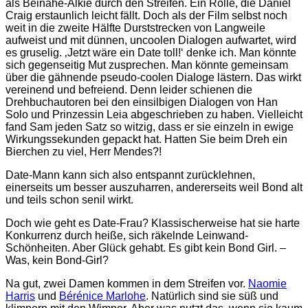
als Beinahe-Alkie durch den Streifen. Ein Rolle, die Daniel
Craig erstaunlich leicht fällt. Doch als der Film selbst noch
weit in die zweite Hälfte Durststrecken von Langweile
aufweist und mit dünnen, uncoolen Dialogen aufwartet, wird
es gruselig. ‚Jetzt wäre ein Date toll!‘ denke ich. Man könnte
sich gegenseitig Mut zusprechen. Man könnte gemeinsam
über die gähnende pseudo-coolen Dialoge lästern. Das wirkt
vereinend und befreiend. Denn leider schienen die
Drehbuchautoren bei den einsilbigen Dialogen von Han
Solo und Prinzessin Leia abgeschrieben zu haben. Vielleicht
fand Sam jeden Satz so witzig, dass er sie einzeln in ewige
Wirkungssekunden gepackt hat. Hatten Sie beim Dreh ein
Bierchen zu viel, Herr Mendes?!
Date-Mann kann sich also entspannt zurücklehnen,
einerseits um besser auszuharren, andererseits weil Bond alt
und teils schon senil wirkt.
Doch wie geht es Date-Frau? Klassischerweise hat sie harte
Konkurrenz durch heiße, sich räkelnde Leinwand-
Schönheiten. Aber Glück gehabt. Es gibt kein Bond Girl. –
Was, kein Bond-Girl?
Na gut, zwei Damen kommen in dem Streifen vor.
Naomie
Harris
und
Bérénice Marlohe
. Natürlich sind sie süß und