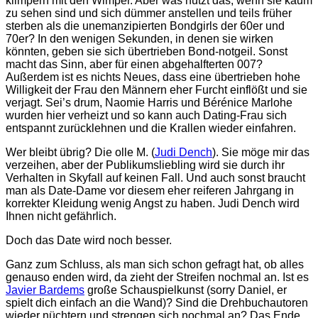
klimpern mit den Wimper. Ab
er was nutzt das, wenn sie kaum
zu sehen sind und sich dümmer anstellen und teils früher
sterben als die unemanzipierten Bondgirls der 60er und
70er? In den wenigen Sekunden, in denen sie wirken
könnten, geben sie sich übertrieben Bond-notgeil. Sonst
macht das Sinn, aber für einen abgehalfterten 007?
Außerdem ist es nichts Neues, dass eine übertrieben hohe
Willigkeit der Frau den Männern eher Furcht einflößt und sie
verjagt. Sei’s drum, Naomie Harris und Bérénice Marlohe
wurden hier verheizt und so kann auch Dating-Frau sich
entspannt zurücklehnen und die Krallen wieder einfahren.
Wer bleibt übrig? Die olle M. (
Judi Dench
). Sie möge mir das
verzeihen, aber der Publikumsliebling wird sie durch ihr
Verhalten in Skyfall auf keinen Fall. Und auch sonst braucht
man als Date-Dame vor diesem eher reiferen Jahrgang in
korrekter Kleidung wenig Angst zu haben. Judi Dench wird
Ihnen nicht gefährlich.
Doch das Date wird noch besser.
Ganz zum Schluss, als man sich schon gefragt hat, ob alles
genauso enden wird, da zieht der Streifen nochmal an. Ist es
Javier Bardems
große Schauspielkunst (sorry Daniel, er
spielt dich einfach an die Wand)? Sind die Drehbuchautoren
wieder nüchtern und strengen sich nochmal an? Das Ende