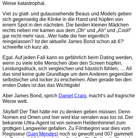
Weise katastrophal.
Viel zu glatt- und gutaussehende Beaus und Models geben
sich gegenseitig die Klinke in die Hand und hüpfen von
einem Spot in den nächsten. Die beiden kleinen Mädchen
rechts neben mir kamen aus dem „Oh“ und „Ah“ und „Cool!“
gar nicht mehr raus. ‚Wer hatte die hier eigentlich
reingelassen? Ist der aktuelle James Bond schon ab 6?‘
schweifte ich kurz ab.
Egal. Auf jeden Fall kann es gefährlich beim Dating werden,
wenn zu viele tolle Menschen über den Screen hüpfen.
Leistungsdruck, sich vergleichen und hässlich fühlen, … All
das sind keine gute Grundlage um dem Anderen gegenüber
selbstsicher und locker zu erscheinen. Aber gerade bei den
ersten Dates ist das das Wichtigste!
Aber James Bond, sprich
Daniel Craig
, macht‘s auf tragische
Weise wett.
Skyfall
! Der Titel hätte mir zu denken geben müssen. Denn
Nomen est Omen und hier wird klar verraten was los ist. Der
bekannte Ultra-Agent ist von seinem Heldenhimmel zum
grottigen Langweiler gefallen. Zu Filmbeginn war dies vom
Regisseur (
Sam Mendes
) noch so gewollt und 007 gammelt