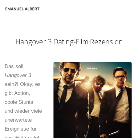
Hangover 3 Dating-Film Rezension
Das soll
Hangover 3
sein?! Okay, es
gibt Action,
coole Stunts
und wieder viele
unerwartete
Ereignisse für
das Wolfsrudel.