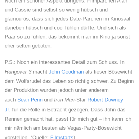
Noch ein schöner Aspekt übrigens: Filmpärchen Alan
und Cassie sind selbst so wenig hübsch und
glamourös, dass sich jedes Date-Pärchen im Kinosaal
daneben hübsch und cool fühlen dürfte. Und sich als
Paar so zu fühlen, das bekommt man im Kino ja sonst
eher selten geboten.
P.S.: Noch ein interessantes Detail zum Schluss. In
Hangover 3
macht
John Goodman
als fieser Bösewicht
dem Wolfsrudel das Leben so richtig schwer. Zu Beginn
der Produktion wurden jedoch unter anderem
auch
Sean Penn
und
Iron Man
-Star
Robert Downey
Jr.
für die Rolle in Betracht gezogen. Dass John das
Rennen gemacht hat, passt für mich gut – ihn kann ich
mir nämlich am besten als Vegas-Party-Bösewicht
vorstellen. (Quelle:
Filmstarts
)