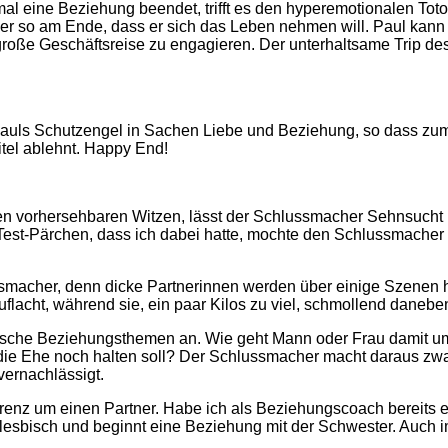
al eine Beziehung beendet, trifft es den hyperemotionalen Toto
ber so am Ende, dass er sich das Leben nehmen will. Paul kann 
 große Geschäftsreise zu engagieren. Der unterhaltsame Trip de
 Pauls Schutzengel in Sachen Liebe und Beziehung, so dass zu
itel ablehnt. Happy End!
elen vorhersehbaren Witzen, lässt der Schlussmacher Sehnsuch
m Test-Pärchen, dass ich dabei hatte, mochte den Schlussmache
smacher, denn dicke Partnerinnen werden über einige Szenen 
lacht, während sie, ein paar Kilos zu viel, schmollend daneben 
ische Beziehungsthemen an. Wie geht Mann oder Frau damit u
er die Ehe noch halten soll? Der Schlussmacher macht daraus zwa
vernachlässigt.
nz um einen Partner. Habe ich als Beziehungscoach bereits erl
d lesbisch und beginnt eine Beziehung mit der Schwester. Auc