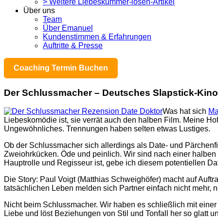
> Weitere Liebeskummer-lösen-Artikel
Über uns
Team
Über Emanuel
Kundenstimmen & Erfahrungen
Auftritte & Presse
Coaching Termin Buchen
Der Schlussmacher – Deutsches Slapstick-Kino
Was hat sich
Ma
Liebeskomödie ist, sie verrät auch den halben Film. Meine H
Ungewöhnliches. Trennungen haben selten etwas Lustiges.
Ob der Schlussmacher sich allerdings als Date- und Pärchenfil
Zweiohrkücken. Öde und peinlich. Wir sind nach einer halben
Hauptrolle und Regisseur ist, gebe ich diesem potentiellen D
Die Story: Paul Voigt (Matthias Schweighöfer) macht auf Auft
tatsächlichen Leben melden sich Partner einfach nicht mehr, 
Nicht beim Schlussmacher. Wir haben es schließlich mit einer
Liebe und löst Beziehungen von Stil und Tonfall her so glatt u