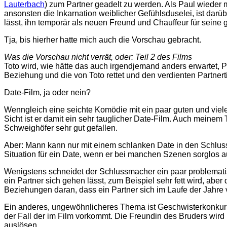
Lauterbach
) zum Partner geadelt zu werden. Als Paul wieder m
ansonsten die Inkarnation weiblicher Gefühlsduselei, ist darü
lässt, ihn temporär als neuen Freund und Chauffeur für seine
Tja, bis hierher hatte mich auch die Vorschau gebracht.
Was die Vorschau nicht verrät, oder: Teil 2 des Films
Toto wird, wie hätte das auch irgendjemand anders erwartet,
Beziehung und die von Toto rettet und den verdienten Partnert
Date-Film, ja oder nein?
Wenngleich eine seichte Komödie mit ein paar guten und vi
Sicht ist er damit ein sehr tauglicher Date-Film. Auch meine
Schweighöfer sehr gut gefallen.
Aber: Mann kann nur mit einem schlanken Date in den Schlus
Situation für ein Date, wenn er bei manchen Szenen sorglos auf
Wenigstens schneidet der Schlussmacher ein paar problemat
ein Partner sich gehen lässt, zum Beispiel sehr fett wird, ab
Beziehungen daran, dass ein Partner sich im Laufe der Jahre 
Ein anderes, ungewöhnlicheres Thema ist Geschwisterkonkurre
der Fall der im Film vorkommt. Die Freundin des Bruders wir
auslösen.