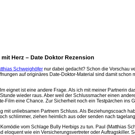
 mit Herz – Date Doktor Rezension
tthias Schweighöfer
nur dabei gedacht? Schon die Vorschau ver
offnungen auf originäres Date-Doktor-Material sind damit scho
m eignet ist eine andere Frage. Als ich mit meiner Partnerin da
 Stunde wieder raus. Aber weil der Schlussmacher einen ander
ate-Film eine Chance. Zur Sicherheit noch ein Testpärchen ins 
rag mit unliebsamen Partnern Schluss. Als Beziehungscoach hab
noch schlimmer, ziehen heimlich aus oder senden nach tagelange
 Komödie vom Schlage Bully Herbigs zu tun. Paul (Matthias Schw
nd eloquent wie ein Versicherungsvertreter oder Auftragskiller. S