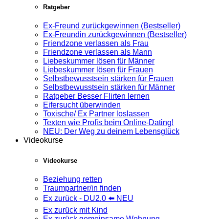
Ratgeber
Ex-Freund zurückgewinnen (Bestseller)
Ex-Freundin zurückgewinnen (Bestseller)
Friendzone verlassen als Frau
Friendzone verlassen als Mann
Liebeskummer lösen für Männer
Liebeskummer lösen für Frauen
Selbstbewusstsein stärken für Frauen
Selbstbewusstsein stärken für Männer
Ratgeber Besser Flirten lernen
Eifersucht überwinden
Toxische/ Ex Partner loslassen
Texten wie Profis beim Online-Dating!
NEU: Der Weg zu deinem Lebensglück
Videokurse
Videokurse
Beziehung retten
Traumpartner/in finden
Ex zurück - DU2.0 ⬅️ NEU
Ex zurück mit Kind
Ex zurück gemeinsame Wohnung