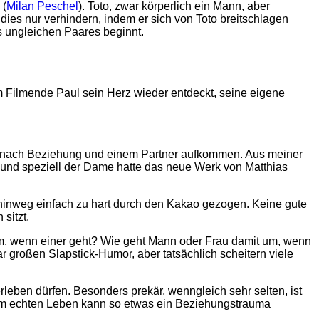
 (
Milan Peschel
). Toto, zwar körperlich ein Mann, aber
dies nur verhindern, indem er sich von Toto breitschlagen
s ungleichen Paares beginnt.
m Filmende Paul sein Herz wieder entdeckt, seine eigene
t nach Beziehung und einem Partner aufkommen. Aus meiner
r und speziell der Dame hatte das neue Werk von Matthias
hinweg einfach zu hart durch den Kakao gezogen. Keine gute
sitzt.
m, wenn einer geht? Wie geht Mann oder Frau damit um, wenn
r großen Slapstick-Humor, aber tatsächlich scheitern viele
eben dürfen. Besonders prekär, wenngleich sehr selten, ist
h im echten Leben kann so etwas ein Beziehungstrauma