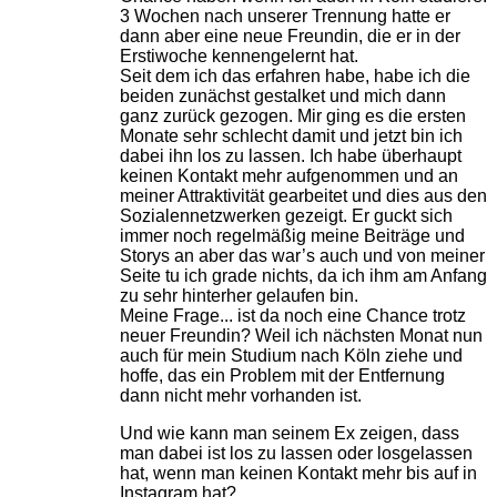
3 Wochen nach unserer Trennung hatte er
dann aber eine neue Freundin, die er in der
Erstiwoche kennengelernt hat.
Seit dem ich das erfahren habe, habe ich die
beiden zunächst gestalket und mich dann
ganz zurück gezogen. Mir ging es die ersten
Monate sehr schlecht damit und jetzt bin ich
dabei ihn los zu lassen. Ich habe überhaupt
keinen Kontakt mehr aufgenommen und an
meiner Attraktivität gearbeitet und dies aus den
Sozialennetzwerken gezeigt. Er guckt sich
immer noch regelmäßig meine Beiträge und
Storys an aber das war’s auch und von meiner
Seite tu ich grade nichts, da ich ihm am Anfang
zu sehr hinterher gelaufen bin.
Meine Frage... ist da noch eine Chance trotz
neuer Freundin? Weil ich nächsten Monat nun
auch für mein Studium nach Köln ziehe und
hoffe, das ein Problem mit der Entfernung
dann nicht mehr vorhanden ist.
Und wie kann man seinem Ex zeigen, dass
man dabei ist los zu lassen oder losgelassen
hat, wenn man keinen Kontakt mehr bis auf in
Instagram hat?