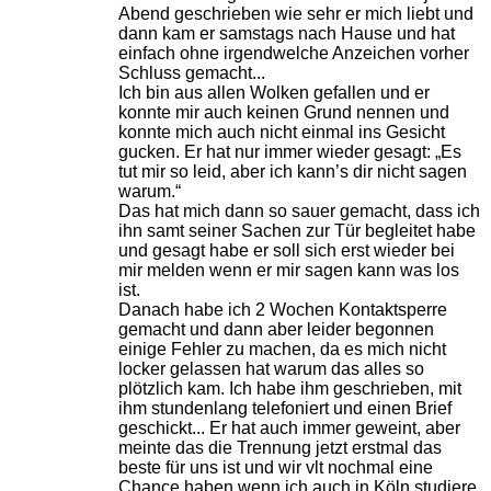
Abend geschrieben wie sehr er mich liebt und
dann kam er samstags nach Hause und hat
einfach ohne irgendwelche Anzeichen vorher
Schluss gemacht...
Ich bin aus allen Wolken gefallen und er
konnte mir auch keinen Grund nennen und
konnte mich auch nicht einmal ins Gesicht
gucken. Er hat nur immer wieder gesagt: „Es
tut mir so leid, aber ich kann’s dir nicht sagen
warum.“
Das hat mich dann so sauer gemacht, dass ich
ihn samt seiner Sachen zur Tür begleitet habe
und gesagt habe er soll sich erst wieder bei
mir melden wenn er mir sagen kann was los
ist.
Danach habe ich 2 Wochen Kontaktsperre
gemacht und dann aber leider begonnen
einige Fehler zu machen, da es mich nicht
locker gelassen hat warum das alles so
plötzlich kam. Ich habe ihm geschrieben, mit
ihm stundenlang telefoniert und einen Brief
geschickt... Er hat auch immer geweint, aber
meinte das die Trennung jetzt erstmal das
beste für uns ist und wir vlt nochmal eine
Chance haben wenn ich auch in Köln studiere.