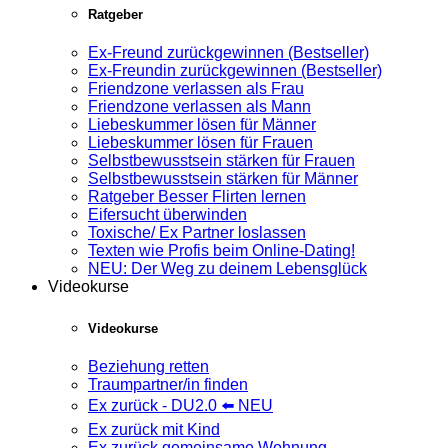
Ratgeber
Ex-Freund zurückgewinnen (Bestseller)
Ex-Freundin zurückgewinnen (Bestseller)
Friendzone verlassen als Frau
Friendzone verlassen als Mann
Liebeskummer lösen für Männer
Liebeskummer lösen für Frauen
Selbstbewusstsein stärken für Frauen
Selbstbewusstsein stärken für Männer
Ratgeber Besser Flirten lernen
Eifersucht überwinden
Toxische/ Ex Partner loslassen
Texten wie Profis beim Online-Dating!
NEU: Der Weg zu deinem Lebensglück
Videokurse
Videokurse
Beziehung retten
Traumpartner/in finden
Ex zurück - DU2.0 ⬅️ NEU
Ex zurück mit Kind
Ex zurück gemeinsame Wohnung