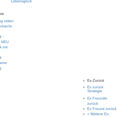
Lebensglück
rse
g retten
tner/in
k -
️ NEU
k mit
k
same
g
Ex-Zurück
Ex zurück
Strategie
Ex Freundin
zurück
Ex Freund zurück
> Weitere Ex-