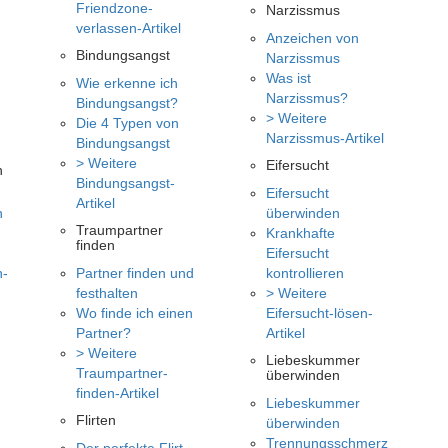
Friendzone-
Narzissmus
verlassen-Artikel
Anzeichen von
Bindungsangst
Narzissmus
Was ist
Wie erkenne ich
Narzissmus?
Bindungsangst?
> Weitere
Die 4 Typen von
Narzissmus-Artikel
Bindungsangst
> Weitere
Eifersucht
n
Bindungsangst-
Eifersucht
Artikel
n
überwinden
Traumpartner
Krankhafte
finden
Eifersucht
n-
Partner finden und
kontrollieren
festhalten
> Weitere
Wo finde ich einen
Eifersucht-lösen-
Partner?
Artikel
> Weitere
Liebeskummer
Traumpartner-
überwinden
finden-Artikel
Liebeskummer
Flirten
überwinden
Trennungsschmerz