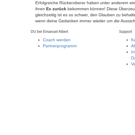
Erfolgreiche Rückeroberer haben unter anderem ei
ihren
Ex zurück
bekommen können! Diese Überzeugun
gleichzeitig ist es so schwer, den Glauben zu beh
wenn deine Gedanken immer wieder um die Aussicht
DU bei Emanuel Albert
Support
Coach werden
K
Partnerprogramm
A
I
D
Ve