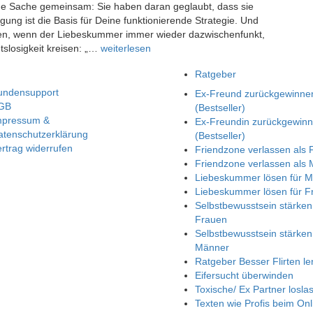
ne Sache gemeinsam: Sie haben daran geglaubt, dass sie
g ist die Basis für Deine funktionierende Strategie. Und
alten, wenn der Liebeskummer immer wieder dazwischenfunkt,
slosigkeit kreisen: „…
weiterlesen
Ratgeber
undensupport
Ex-Freund zurückgewinne
GB
(Bestseller)
mpressum &
Ex-Freundin zurückgewin
atenschutzerklärung
(Bestseller)
rtrag widerrufen
Friendzone verlassen als 
Friendzone verlassen als
Liebeskummer lösen für 
Liebeskummer lösen für F
Selbstbewusstsein stärken
Frauen
Selbstbewusstsein stärken
Männer
Ratgeber Besser Flirten le
Eifersucht überwinden
Toxische/ Ex Partner losla
Texten wie Profis beim Onl