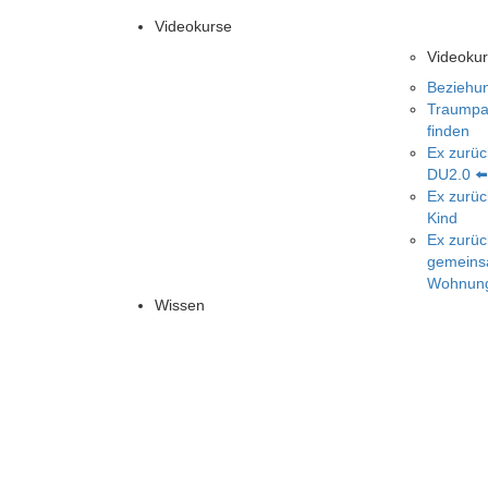
Videokurse
Videoku
Beziehun
Traumpar
finden
Ex zurüc
DU2.0 ⬅
Ex zurüc
Kind
Ex zurüc
gemein
Wohnun
Wissen