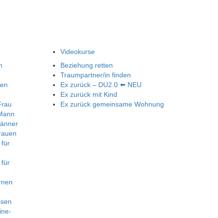
Videokurse
n
Beziehung retten
Traumpartner/in finden
nen
Ex zurück – DU2.0 ⬅️ NEU
Ex zurück mit Kind
Frau
Ex zurück gemeinsame Wohnung
 Mann
Männer
rauen
 für
 für
rnen
ssen
ine-