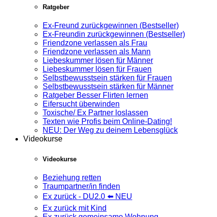
Ratgeber
Ex-Freund zurückgewinnen (Bestseller)
Ex-Freundin zurückgewinnen (Bestseller)
Friendzone verlassen als Frau
Friendzone verlassen als Mann
Liebeskummer lösen für Männer
Liebeskummer lösen für Frauen
Selbstbewusstsein stärken für Frauen
Selbstbewusstsein stärken für Männer
Ratgeber Besser Flirten lernen
Eifersucht überwinden
Toxische/ Ex Partner loslassen
Texten wie Profis beim Online-Dating!
NEU: Der Weg zu deinem Lebensglück
Videokurse
Videokurse
Beziehung retten
Traumpartner/in finden
Ex zurück - DU2.0 ⬅️ NEU
Ex zurück mit Kind
Ex zurück gemeinsame Wohnung