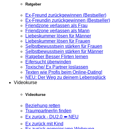
Ratgeber
Ex-Freund zurückgewinnen (Bestseller)
Ex-Freundin zurückgewinnen (Bestseller)
Friendzone verlassen als Frau
Friendzone verlassen als Mann
Liebeskummer lösen für Männer
Liebeskummer lösen für Frauen
Selbstbewusstsein stärken für Frauen
Selbstbewusstsein stärken für Männer
Ratgeber Besser Flirten lernen
Eifersucht überwinden
Toxische/ Ex Partner loslassen
Texten wie Profis beim Online-Dating!
NEU: Der Weg zu deinem Lebensglück
Videokurse
Videokurse
Beziehung retten
Traumpartner/in finden
Ex zurück - DU2.0 ⬅️ NEU
Ex zurück mit Kind
Ex zurück gemeinsame Wohnung