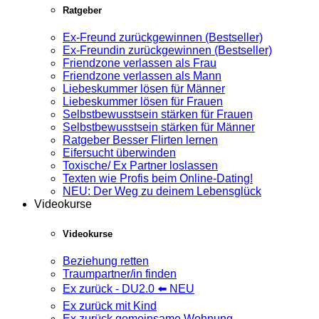
Ratgeber
Ex-Freund zurückgewinnen (Bestseller)
Ex-Freundin zurückgewinnen (Bestseller)
Friendzone verlassen als Frau
Friendzone verlassen als Mann
Liebeskummer lösen für Männer
Liebeskummer lösen für Frauen
Selbstbewusstsein stärken für Frauen
Selbstbewusstsein stärken für Männer
Ratgeber Besser Flirten lernen
Eifersucht überwinden
Toxische/ Ex Partner loslassen
Texten wie Profis beim Online-Dating!
NEU: Der Weg zu deinem Lebensglück
Videokurse
Videokurse
Beziehung retten
Traumpartner/in finden
Ex zurück - DU2.0 ⬅️ NEU
Ex zurück mit Kind
Ex zurück gemeinsame Wohnung