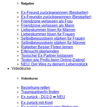
Ratgeber
Ex-Freund zurückgewinnen (Bestseller)
Ex-Freundin zurückgewinnen (Bestseller)
Friendzone verlassen als Frau
Friendzone verlassen als Mann
Liebeskummer lösen für Männer
Liebeskummer lösen für Frauen
Selbstbewusstsein stärken für Frauen
Selbstbewusstsein stärken für Männer
Ratgeber Besser Flirten lernen
Eifersucht überwinden
Toxische/ Ex Partner loslassen
Texten wie Profis beim Online-Dating!
NEU: Der Weg zu deinem Lebensglück
Videokurse
Videokurse
Beziehung retten
Traumpartner/in finden
Ex zurück - DU2.0 ⬅️ NEU
Ex zurück mit Kind
Ex zurück gemeinsame Wohnung