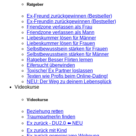
Ratgeber
Ex-Freund zurückgewinnen (Bestseller)
Ex-Freundin zurückgewinnen (Bestseller)
Friendzone verlassen als Frau
Friendzone verlassen als Mann
Liebeskummer lösen für Männer
Liebeskummer lösen für Frauen
Selbstbewusstsein stärken für Frauen
Selbstbewusstsein stärken für Männer
Ratgeber Besser Flirten lernen
Eifersucht überwinden
Toxische/ Ex Partner loslassen
Texten wie Profis beim Online-Dating!
NEU: Der Weg zu deinem Lebensglück
Videokurse
Videokurse
Beziehung retten
Traumpartner/in finden
Ex zurück - DU2.0 ⬅️ NEU
Ex zurück mit Kind
Ex zurück gemeinsame Wohnung