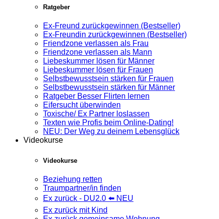
Ratgeber
Ex-Freund zurückgewinnen (Bestseller)
Ex-Freundin zurückgewinnen (Bestseller)
Friendzone verlassen als Frau
Friendzone verlassen als Mann
Liebeskummer lösen für Männer
Liebeskummer lösen für Frauen
Selbstbewusstsein stärken für Frauen
Selbstbewusstsein stärken für Männer
Ratgeber Besser Flirten lernen
Eifersucht überwinden
Toxische/ Ex Partner loslassen
Texten wie Profis beim Online-Dating!
NEU: Der Weg zu deinem Lebensglück
Videokurse
Videokurse
Beziehung retten
Traumpartner/in finden
Ex zurück - DU2.0 ⬅️ NEU
Ex zurück mit Kind
Ex zurück gemeinsame Wohnung