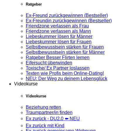
Ratgeber
Ex-Freund zurückgewinnen (Bestseller)
Ex-Freundin zurückgewinnen (Bestseller)
Friendzone verlassen als Frau
Friendzone verlassen als Mann
Liebeskummer lösen für Männer
Liebeskummer lösen für Frauen
Selbstbewusstsein stärken für Frauen
Selbstbewusstsein stärken für Männer
Ratgeber Besser Flirten lernen
Eifersucht überwinden
Toxische/ Ex Partner loslassen
Texten wie Profis beim Online-Dating!
NEU: Der Weg zu deinem Lebensglück
Videokurse
Videokurse
Beziehung retten
Traumpartner/in finden
Ex zurück - DU2.0 ⬅️ NEU
Ex zurück mit Kind
Ex zurück gemeinsame Wohnung