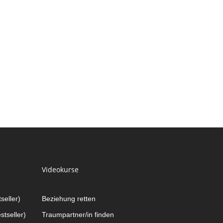
Videokurse
seller)
Beziehung retten
tseller)
Traumpartner/in finden