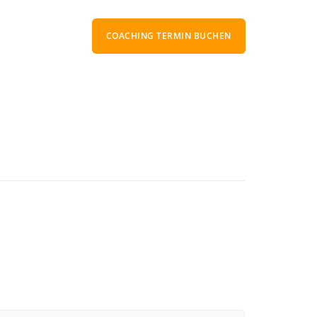
COACHING TERMIN BUCHEN
Toxische Beziehung
Toxische Beziehung Test
chen erkennen
> Weitere Toxische-Beziehung-Artikel
lassen-Artikel
Narzissmus
Anzeichen von Narzissmus
sangst?
Was ist Narzissmus?
sangst
> Weitere Narzissmus-Artikel
Artikel
Eifersucht