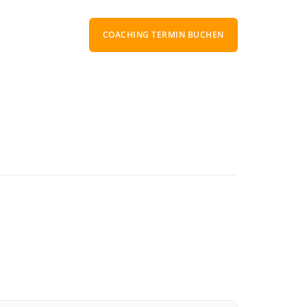
COACHING TERMIN BUCHEN
Toxische Beziehung
Toxische Beziehung Test
chen erkennen
> Weitere Toxische-Beziehung-Artikel
lassen-Artikel
Narzissmus
Anzeichen von Narzissmus
sangst?
Was ist Narzissmus?
sangst
> Weitere Narzissmus-Artikel
Artikel
Eifersucht