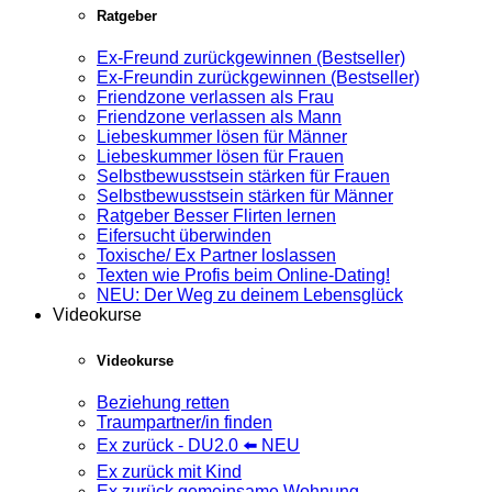
Ratgeber
Ex-Freund zurückgewinnen (Bestseller)
Ex-Freundin zurückgewinnen (Bestseller)
Friendzone verlassen als Frau
Friendzone verlassen als Mann
Liebeskummer lösen für Männer
Liebeskummer lösen für Frauen
Selbstbewusstsein stärken für Frauen
Selbstbewusstsein stärken für Männer
Ratgeber Besser Flirten lernen
Eifersucht überwinden
Toxische/ Ex Partner loslassen
Texten wie Profis beim Online-Dating!
NEU: Der Weg zu deinem Lebensglück
Videokurse
Videokurse
Beziehung retten
Traumpartner/in finden
Ex zurück - DU2.0 ⬅️ NEU
Ex zurück mit Kind
Ex zurück gemeinsame Wohnung