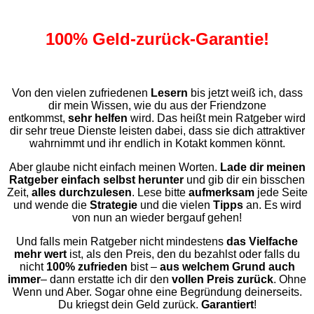
100% Geld-zurück-Garantie!
Von den vielen zufriedenen
Lesern
bis jetzt weiß ich, dass
dir mein Wissen, wie du aus der Friendzone
entkommst,
sehr helfen
wird. Das heißt mein Ratgeber wird
dir sehr treue Dienste leisten dabei, dass sie dich attraktiver
wahrnimmt und ihr endlich in Kotakt kommen könnt.
Aber glaube nicht einfach meinen Worten.
Lade dir meinen
Ratgeber einfach selbst herunter
und gib dir ein bisschen
Zeit,
alles durchzulesen
. Lese bitte
aufmerksam
jede Seite
und wende die
Strategie
und die vielen
Tipps
an. Es wird
von nun an wieder bergauf gehen!
Und falls mein Ratgeber nicht mindestens
das Vielfache
mehr wert
ist, als den Preis, den du bezahlst oder falls du
nicht
100% zufrieden
bist –
aus welchem Grund auch
immer
– dann erstatte ich dir den
vollen Preis zurück
. Ohne
Wenn und Aber. Sogar ohne eine Begründung deinerseits.
Du kriegst dein Geld zurück.
Garantiert
!