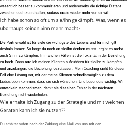
wesentlich besser
z
u kommunizieren und andererseits die richtige Distanz
zwischen euch zu schaffen, sodass er/sie wieder mehr von
d
ir
will.
Ich habe schon so oft um sie/ihn gekämpft. Was, wenn es
überhaupt keinen Sinn mehr macht?
Die Partnerwahl ist
für viele
die wichtigste des Lebens
und
für mich gilt
deshalb immer: So lange du noch an sie/ihn denken musst,
ergibt
es
meist
auch Sinn, zu kämpfen.
In
manchen
Fällen ist die Toxizität in der Beziehung
zu hoch.
D
ann
rate ich meinen Klienten
auf
zu
hören für sie/ihn
zu kämpfen
und an
zu
fangen, die Beziehung loszulassen.
Mein
Coaching sieht für diese
n
F
all
eine Lösung vor, mit der
meine Klienten
schnellstmöglich
zu dem
Liebesleben komm
en
, dass
sie sich wünschen
.
Und besonders wichtig: Wir
entwickeln Mechanismen, damit
sie
dieselben Fehler in der nächsten
Beziehung nicht wiederhol
en
.
Wie erhalte ich Zugang zu der Strategie und mit welchen
Geräten kann ich sie nutzen??
Du erhältst sofort nach der Zahlung eine Mail von uns mit den