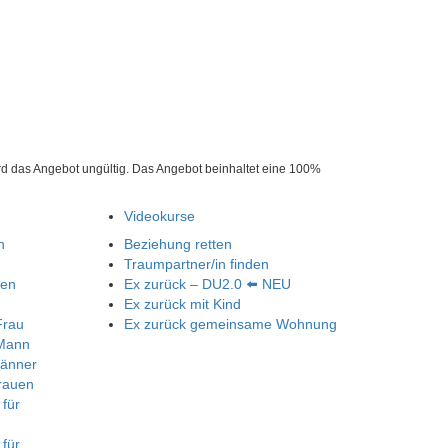
ird das Angebot ungültig. Das Angebot beinhaltet eine 100%
Videokurse
n
Beziehung retten
Traumpartner/in finden
nen
Ex zurück – DU2.0 ⬅️ NEU
Ex zurück mit Kind
Frau
Ex zurück gemeinsame Wohnung
 Mann
Männer
rauen
 für
 für