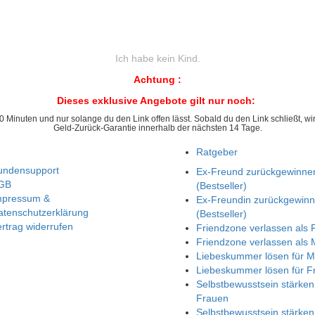
Ich habe kein Kind.
Achtung
:
Dieses exklusive Angebote gilt nur noch:
10 Minuten und nur solange du den Link offen lässt. Sobald du den Link schließt, w
Geld-Zurück-Garantie innerhalb der nächsten 14 Tage.
Ratgeber
undensupport
Ex-Freund zurückgewinne
GB
(Bestseller)
mpressum &
Ex-Freundin zurückgewin
atenschutzerklärung
(Bestseller)
rtrag widerrufen
Friendzone verlassen als 
Friendzone verlassen als
Liebeskummer lösen für 
Liebeskummer lösen für F
Selbstbewusstsein stärken
Frauen
Selbstbewusstsein stärken